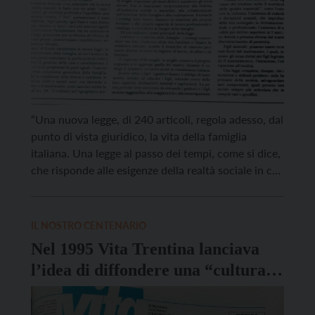
“Una nuova legge, di 240 articoli, regola adesso, dal
punto di vista giuridico, la vita della famiglia
italiana. Una legge al passo dei tempi, come si dice,
che risponde alle esigenze della realtà sociale in cui
viviamo“. Esordiva così l’articolo di Vita Trentina in
cui viene raccontata la riforma del diritto di
famiglia, entrata in […]
IL NOSTRO CENTENARIO
Nel 1995 Vita Trentina lanciava
l’idea di diffondere una “cultura
della liberazione”