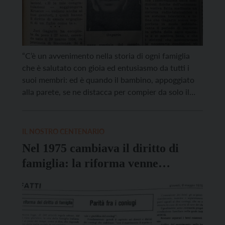
“C’è un avvenimento nella storia di ogni famiglia
che è salutato con gioia ed entusiasmo da tutti i
suoi membri: ed è quando il bambino, appoggiato
alla parete, se ne distacca per compier da solo il
suo primo viaggio e gettarsi trionfante nelle braccia
aperte della mamma che l’aspetta. Tutta la famiglia
è raccolta per […]
IL NOSTRO CENTENARIO
Nel 1975 cambiava il diritto di
famiglia: la riforma venne
raccontata anche su Vita Trentina