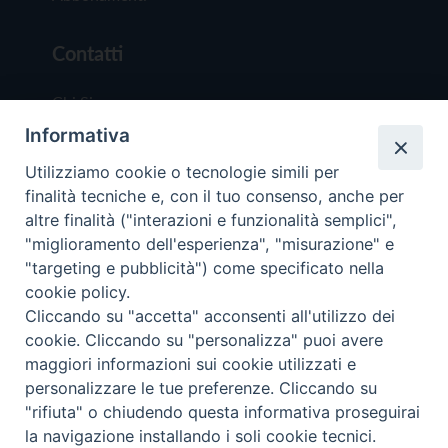
Contatti
Chi Siamo
Informativa
Redazione
Scrivici
Utilizziamo cookie o tecnologie simili per
finalità tecniche e, con il tuo consenso, anche per
altre finalità ("interazioni e funzionalità semplici",
"miglioramento dell'esperienza", "misurazione" e
"targeting e pubblicità") come specificato nella
cookie policy.
Copyright © 2019 - Tutti i diritti riservati - Vit
Cliccando su "accetta" acconsenti all'utilizzo dei
Trentina Editrice
cookie. Cliccando su "personalizza" puoi avere
maggiori informazioni sui cookie utilizzati e
Privacy Policy
personalizzare le tue preferenze. Cliccando su
Torna all'inizi
"rifiuta" o chiudendo questa informativa proseguirai
la navigazione installando i soli cookie tecnici.