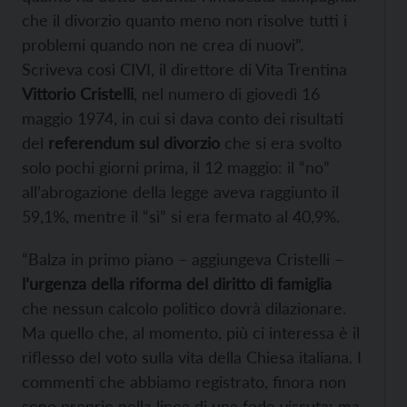
che il divorzio quanto meno non risolve tutti i
problemi quando non ne crea di nuovi”.
Scriveva così CIVI, il direttore di Vita Trentina
Vittorio Cristelli
, nel numero di giovedì 16
maggio 1974, in cui si dava conto dei risultati
del
referendum sul divorzio
che si era svolto
solo pochi giorni prima, il 12 maggio: il “no”
all’abrogazione della legge aveva raggiunto il
59,1%, mentre il “sì” si era fermato al 40,9%.
“Balza in primo piano – aggiungeva Cristelli –
l’urgenza della riforma del diritto di famiglia
che nessun calcolo politico dovrà dilazionare.
Ma quello che, al momento, più ci interessa è il
riflesso del voto sulla vita della Chiesa italiana. I
commenti che abbiamo registrato, finora non
sono proprio nella linea di una fede vissuta; ma