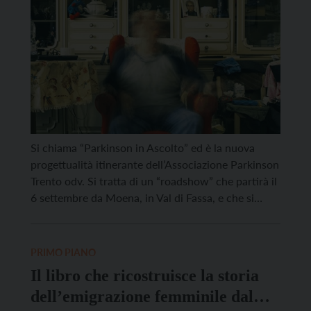
Si chiama “Parkinson in Ascolto” ed è la nuova
progettualità itinerante dell’Associazione Parkinson
Trento odv. Si tratta di un “roadshow” che partirà il
6 settembre da Moena, in Val di Fassa, e che si
snoderà con un calendario di altre cinque date e
destinazioni dislocate nelle valli trentine. In ognuna
delle sei tappe ci saranno […]
PRIMO PIANO
Il libro che ricostruisce la storia
dell’emigrazione femminile dal