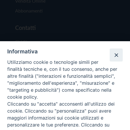
Vendita Online
Abbonamenti
Contatti
Chi Siamo
Informativa
Redazione
Scrivici
Utilizziamo cookie o tecnologie simili per
finalità tecniche e, con il tuo consenso, anche per
altre finalità ("interazioni e funzionalità semplici",
"miglioramento dell'esperienza", "misurazione" e
"targeting e pubblicità") come specificato nella
cookie policy.
Copyright © 2019 - Tutti i diritti riservati - Vit
Cliccando su "accetta" acconsenti all'utilizzo dei
Trentina Editrice
cookie. Cliccando su "personalizza" puoi avere
maggiori informazioni sui cookie utilizzati e
Privacy Policy
personalizzare le tue preferenze. Cliccando su
Torna all'inizi