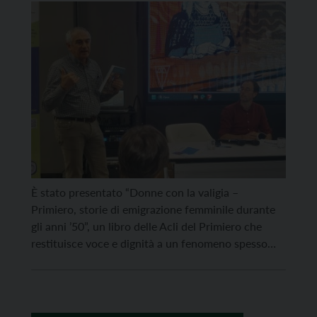
Primiero
È stato presentato “Donne con la valigia –
Primiero, storie di emigrazione femminile durante
gli anni ’50”, un libro delle Acli del Primiero che
restituisce voce e dignità a un fenomeno spesso
narrato soltanto al maschile. L’iniziativa, promossa
dalle Donne in Cooperazione giovedì 3 dicembre,
ha trasformato un semplice appuntamento
culturale in un momento di […]