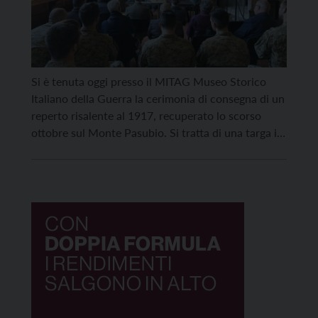
Si è tenuta oggi presso il MITAG Museo Storico
Italiano della Guerra la cerimonia di consegna di un
reperto risalente al 1917, recuperato lo scorso
ottobre sul Monte Pasubio. Si tratta di una targa in
calcestruzzo di 80 chili, spessa 10 centimetri,
appartenente alla 103esima Compagnia del
Battaglione “Monte Cervino”. Il manufatto era stato
individuato […]