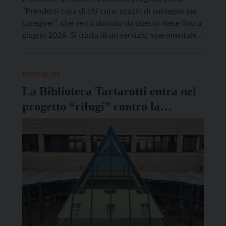
“Prendersi cura di chi cura: spazio di sostegno per
caregiver”, che verrà attivato da questo mese fino a
giugno 2026. Si tratta di un servizio, sperimentale e
gratuito, garantito da una professionista esperta
nel campo dell’invecchiamento e delle demenze,
con esperienza specifica nell’ambito del supporto ai
ROVERETO
caregiver […]
La Biblioteca Tartarotti entra nel
progetto “rifugi” contro la
violenza di genere