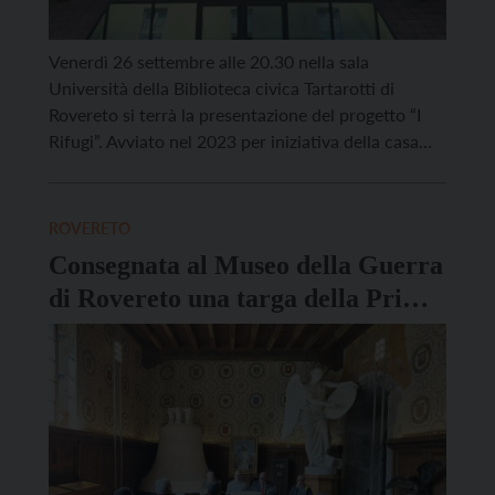
Venerdì 26 settembre alle 20.30 nella sala
Università della Biblioteca civica Tartarotti di
Rovereto si terrà la presentazione del progetto “I
Rifugi”. Avviato nel 2023 per iniziativa della casa
editrice Settenove, il progetto consiste in una rete
di librerie e biblioteche impegnate contro la
discriminazione e la violenza di genere. Finora sono
ROVERETO
140 gli enti […]
Consegnata al Museo della Guerra
di Rovereto una targa della Prima
Guerra Mondiale recuperata sul
Pasubio