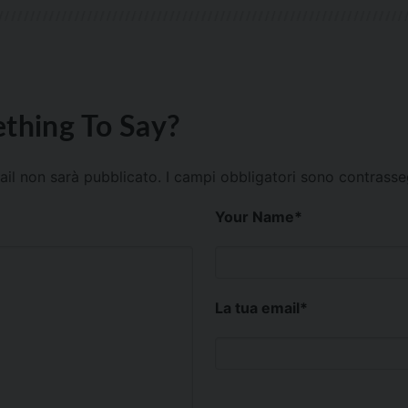
thing To Say?
mail non sarà pubblicato.
I campi obbligatori sono contrass
Your Name
*
La tua email
*