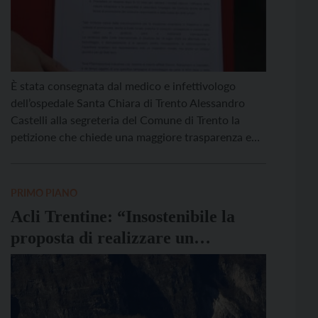
È stata consegnata dal medico e infettivologo
dell’ospedale Santa Chiara di Trento Alessandro
Castelli alla segreteria del Comune di Trento la
petizione che chiede una maggiore trasparenza e
responsabilità negli acquisti delle farmacie
comunali, promossa a Trento dalla Rete dei Sanitari
per Gaza. La raccolta delle firme era iniziata giovedì
PRIMO PIANO
13 novembre a Povo durante […]
Acli Trentine: “Insostenibile la
proposta di realizzare un
termovalorizzatore da 100.000
tonnellate”