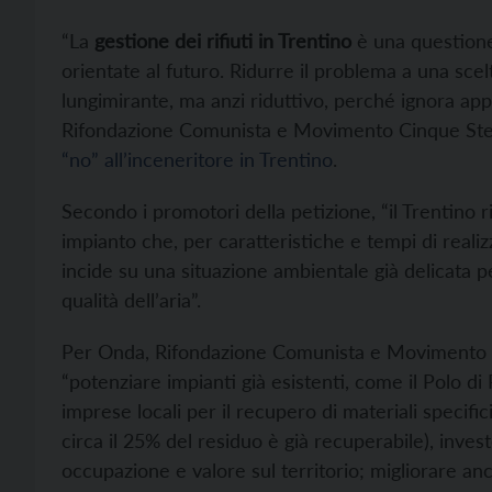
“La
gestione dei rifiuti in Trentino
è una questione
orientate al futuro. Ridurre il problema a una sce
lungimirante, ma anzi riduttivo, perché ignora appr
Rifondazione Comunista e Movimento Cinque Ste
“no” all’inceneritore in Trentino
.
Secondo i promotori della petizione, “il Trentino ri
impianto che, per caratteristiche e tempi di reali
incide su una situazione ambientale già delicata pe
qualità dell’aria”.
Per Onda, Rifondazione Comunista e Movimento Ci
“potenziare impianti già esistenti, come il Polo di
imprese locali per il recupero di materiali specific
circa il 25% del residuo è già recuperabile), inve
occupazione e valore sul territorio; migliorare anco