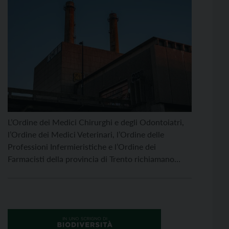
L’Ordine dei Medici Chirurghi e degli Odontoiatri,
l’Ordine dei Medici Veterinari, l’Ordine delle
Professioni Infermieristiche e l’Ordine dei
Farmacisti della provincia di Trento richiamano
l’attenzione sul tema della tutela della salute
pubblica nell’ambito delle scelte in materia di
gestione dei rifiuti, in coerenza con l’approccio One
Health, che considera in modo integrato la salute
umana, […]