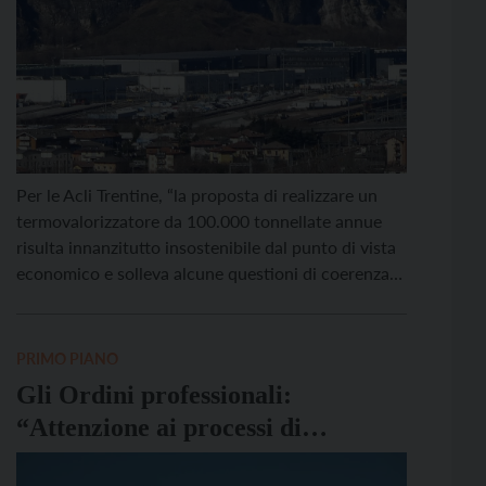
Per le Acli Trentine, “la proposta di realizzare un
termovalorizzatore da 100.000 tonnellate annue
risulta innanzitutto insostenibile dal punto di vista
economico e solleva alcune questioni di coerenza
rispetto alle quantità effettive di rifiuto residuo
prodotte in provincia, che risultano
significativamente inferiori. Una infrastruttura di
PRIMO PIANO
tali dimensioni richiede una verifica approfondita
Gli Ordini professionali:
del rapporto tra capacità […]
“Attenzione ai processi di
combustione dei rifiuti”