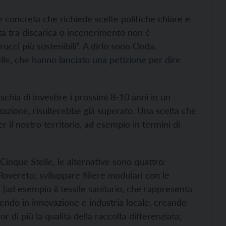
 concreta che richiede scelte politiche chiare e
lta tra discarica o incenerimento non è
occi più sostenibili”. A dirlo sono Onda,
lle, che
hanno lanciato una petizione per dire
schia di investire i prossimi 8-10 anni in un
zzazione, risulterebbe già superato. Una scelta che
r il nostro territorio, ad esempio in termini di
nque Stelle, le alternative sono quattro:
 Rovereto; sviluppare filiere modulari con le
i (ad esempio il tessile sanitario, che rappresenta
stendo in innovazione e industria locale, creando
r di più la qualità della raccolta differenziata;