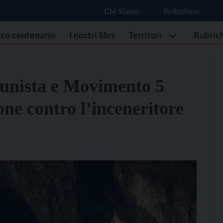
Chi Siamo
Redazione
stro centenario
I nostri libri
Territori
Rubric
unista e Movimento 5
one contro l’inceneritore