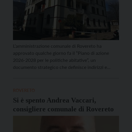
L’amministrazione comunale di Rovereto ha
approvato qualche giorno fa il “Piano di azione
2026-2028 per le politiche abitative”, un
documento strategico che definisce indirizzi e
azioni per affrontare in modo concreto, innovativo
e integrato il tema dell’abitare, riconosciuto come
una delle principali sfide sociali contemporanee. Tra
ROVERETO
le principali novità del Piano vi è la messa […]
Si è spento Andrea Vaccari,
consigliere comunale di Rovereto