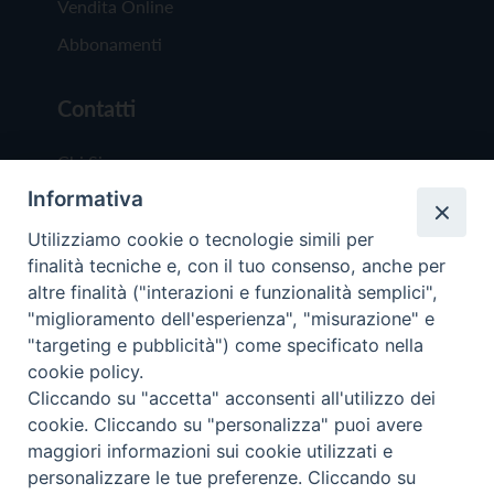
Vendita Online
Abbonamenti
Contatti
Chi Siamo
Informativa
Redazione
Scrivici
Utilizziamo cookie o tecnologie simili per
finalità tecniche e, con il tuo consenso, anche per
altre finalità ("interazioni e funzionalità semplici",
"miglioramento dell'esperienza", "misurazione" e
"targeting e pubblicità") come specificato nella
cookie policy.
Copyright © 2019 - Tutti i diritti riservati - Vit
Cliccando su "accetta" acconsenti all'utilizzo dei
Trentina Editrice
cookie. Cliccando su "personalizza" puoi avere
maggiori informazioni sui cookie utilizzati e
Privacy Policy
personalizzare le tue preferenze. Cliccando su
Torna all'inizi