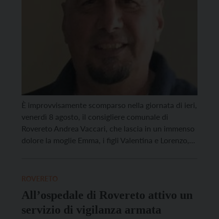
È improvvisamente scomparso nella giornata di ieri,
venerdì 8 agosto, il consigliere comunale di
Rovereto Andrea Vaccari, che lascia in un immenso
dolore la moglie Emma, i figli Valentina e Lorenzo,
tutti i familiari e l’intera comunità di Marco. Andrea
Vaccari è stato una persona capace, generosa e
sempre disponibile, votato per ben dieci anni quale
ROVERETO
presidente […]
All’ospedale di Rovereto attivo un
servizio di vigilanza armata