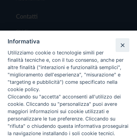
Contatti
Chi Siamo
Informativa
Redazione
Scrivici
Utilizziamo cookie o tecnologie simili per
finalità tecniche e, con il tuo consenso, anche per
altre finalità ("interazioni e funzionalità semplici",
"miglioramento dell'esperienza", "misurazione" e
"targeting e pubblicità") come specificato nella
cookie policy.
Copyright © 2019 - Tutti i diritti riservati - Vit
Cliccando su "accetta" acconsenti all'utilizzo dei
Trentina Editrice
cookie. Cliccando su "personalizza" puoi avere
maggiori informazioni sui cookie utilizzati e
Privacy Policy
personalizzare le tue preferenze. Cliccando su
Torna all'inizi
"rifiuta" o chiudendo questa informativa proseguirai
la navigazione installando i soli cookie tecnici.