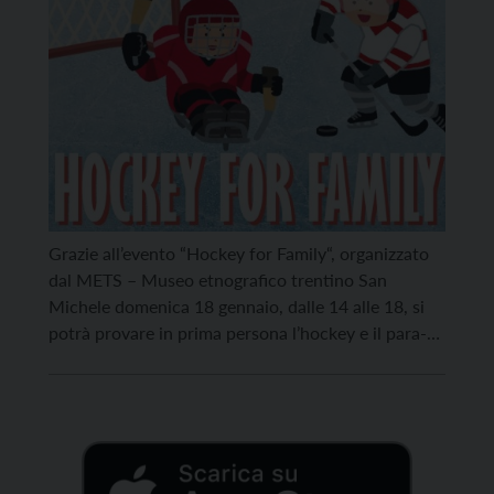
Grazie all’evento “Hockey for Family“, organizzato
dal METS – Museo etnografico trentino San
Michele domenica 18 gennaio, dalle 14 alle 18, si
potrà provare in prima persona l’hockey e il para-
ice hockey sul campo artificiale allestito nel
chiostro del Museo. Sarà possibile vivere
l’esperienza al fianco di Andrea Ambrosi, allenatore
dell’Under 18 della Nazionale Italiana e Head […]