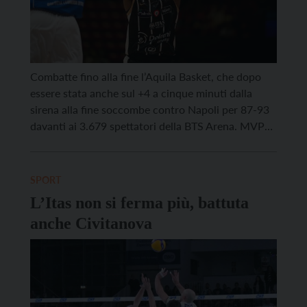
Combatte fino alla fine l’Aquila Basket, che dopo
essere stata anche sul +4 a cinque minuti dalla
sirena alla fine soccombe contro Napoli per 87-93
davanti ai 3.679 spettatori della BTS Arena. MVP
della serata proprio Mitrou-Long, autore di una
prestazione straordinaria da 33 di valutazione con
24 punti (8/11 al tiro), 6 rimbalzi e […]
SPORT
L’Itas non si ferma più, battuta
anche Civitanova