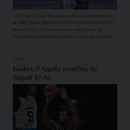
La Virtus Olidata Bologna vince la quinta giornata
di LBA Unipol davanti ai 4.000 spettatori della BTS
Arena. Dopo un primo quarto equilibrato, la
formazione bolognese prende il largo nel secondo
periodo, raggiungendo la doppia cifra di vantaggio.
Trento prova a rientrare nella ripresa, ma la Virtus è
precisa e lucida nel gestire ogni tentativo […]
SPORT
Basket, l’Aquila sconfitta da
Napoli 87-93