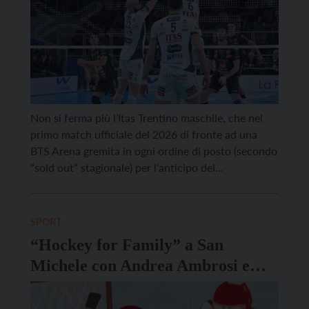
Non si ferma più l’Itas Trentino maschile, che nel
primo match ufficiale del 2026 di fronte ad una
BTS Arena gremita in ogni ordine di posto (secondo
“sold out” stagionale) per l’anticipo del
quattordicesimo turno di regular season, batte per
3-1 la storica rivale Civitanova. Guidata
probabilmente anche dal desiderio di rivalsa
SPORT
rispetto alla battuta […]
“Hockey for Family” a San
Michele con Andrea Ambrosi e
Gianluigi Rosa