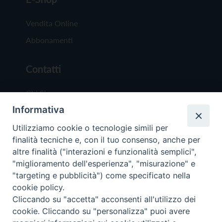
Vendita Online
Abbonamenti
Contatti
Chi Siamo
Informativa
Redazione
Scrivici
Utilizziamo cookie o tecnologie simili per
finalità tecniche e, con il tuo consenso, anche per
altre finalità ("interazioni e funzionalità semplici",
"miglioramento dell'esperienza", "misurazione" e
"targeting e pubblicità") come specificato nella
cookie policy.
Copyright © 2019 - Tutti i diritti riservati - Vit
Cliccando su "accetta" acconsenti all'utilizzo dei
Trentina Editrice
cookie. Cliccando su "personalizza" puoi avere