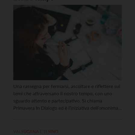
Una rassegna per fermarsi, ascoltare e riflettere sui
temi che attraversano il nostro tempo, con uno
sguardo attento e partecipativo. Si chiama
Primavera In Dialogo ed è l’iniziativa dell’omonima
associazione di Roncegno che parte mercoledì 25
febbraio con Emanuele Curzel, professore
all’Università di Trento e grande esperto della storia
VALSUGANA E TESINO