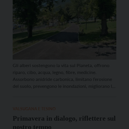
Gli alberi sostengono la vita sul Pianeta, offrono
riparo, cibo, acqua, legno, fibre, medicine.
Assorbono anidride carbonica, limitano l’erosione
del suolo, prevengono le inondazioni, migliorano la
qualità dell’aria, migliorano il nostro benessere
psico fisico. Da sempre sono fonte di ispirazione
per artisti e poeti, per chi da loro trae il nutrimento
VALSUGANA E TESINO
per le proprie opere. […]
Primavera in dialogo, riflettere sul
nostro tempo