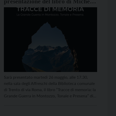
presentazione del libro di Michele
Ravizza sulla Grande Guerra in
Montozzo, Tonale e Presena
Sarà presentato martedì 26 maggio, alle 17.30,
nella sala degli Affreschi della Biblioteca comunale
di Trento di via Roma, il libro “Tracce di memoria: la
Grande Guerra in Montozzo, Tonale e Presena” di
Michele Ravizza. Il volume nasce con l’obiettivo di
valorizzare il patrimonio storico-culturale legato
alla Prima guerra mondiale nell’area dell’Alta Valle