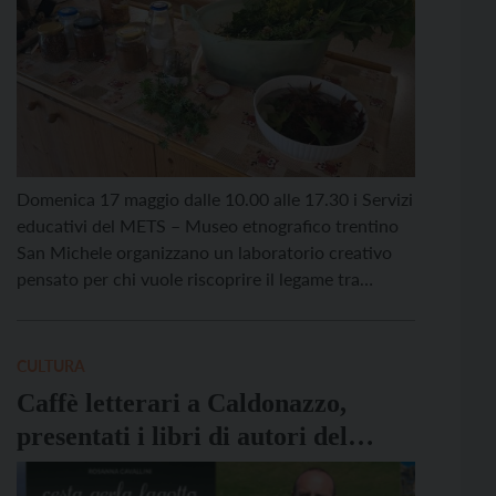
Domenica 17 maggio dalle 10.00 alle 17.30 i Servizi
educativi del METS – Museo etnografico trentino
San Michele organizzano un laboratorio creativo
pensato per chi vuole riscoprire il legame tra
paesaggio e manualità attraverso la tecnica
dell’ecoprinting, nota anche come stampa botanica.
Il corso, condotto da Michela Frizzi, esperta in
CULTURA
tintura naturale e stampa vegetale […]
Caffè letterari a Caldonazzo,
presentati i libri di autori del
territorio