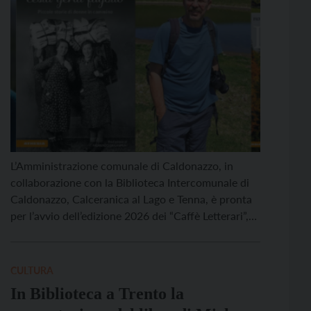
L’Amministrazione comunale di Caldonazzo, in
collaborazione con la Biblioteca Intercomunale di
Caldonazzo, Calceranica al Lago e Tenna, è pronta
per l’avvio dell’edizione 2026 dei “Caffè Letterari”,
un ciclo di incontri dedicato alla valorizzazione
della narrativa e della saggistica legata al territorio
e non solo. La rassegna si svolgerà presso la Casa
CULTURA
della Cultura di Caldonazzo, […]
In Biblioteca a Trento la