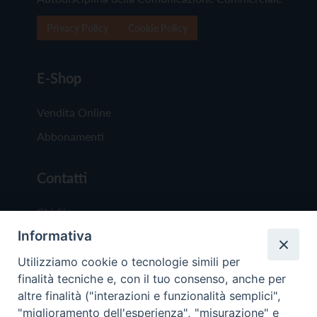
Privacy Policy
Cookie Policy
E-Shop
Vendita Online
Abbonamenti
Contatti
Chi Siamo
Informativa
Redazione
Scrivici
Utilizziamo cookie o tecnologie simili per
finalità tecniche e, con il tuo consenso, anche per
altre finalità ("interazioni e funzionalità semplici",
"miglioramento dell'esperienza", "misurazione" e