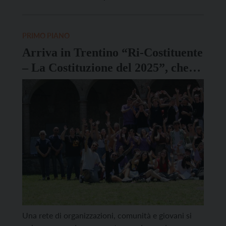
Coordinamento Donne e Diocesi di Trento che
valorizza l’impegno femminile nell’imprenditoria.
Quest’anno il Premio è stato riservato
PRIMO PIANO
all’accompagnatrice di media montagna, figura
Arriva in Trentino “Ri-Costituente
ambasciatrice […]
– La Costituzione del 2025”, che
coinvolge oltre 200 giovani da
tutta Italia
Una rete di organizzazioni, comunità e giovani si