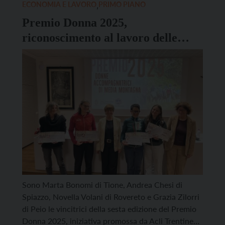
familiari. IL PROGRAMMA Dopo l’intervento
ECONOMIA E LAVORO
,
PRIMO PIANO
dell’autorità (10.30), alle 10.50 ci sarà l’intervento
Premio Donna 2025,
“Nella storia […]
riconoscimento al lavoro delle
accompagnatrici di media
montagna
Sono Marta Bonomi di Tione, Andrea Chesi di
Spiazzo, Novella Volani di Rovereto e Grazia Zilorri
di Peio le vincitrici della sesta edizione del Premio
Donna 2025, iniziativa promossa da Acli Trentine