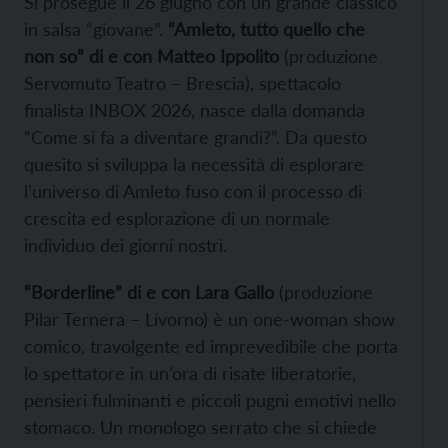
Si prosegue il 26 giugno con un grande classico
in salsa “giovane”.
“Amleto, tutto quello che
non so” di e con Matteo Ippolito
(produzione
Servomuto Teatro – Brescia), spettacolo
finalista INBOX 2026, nasce dalla domanda
“Come si fa a diventare grandi?”. Da questo
quesito si sviluppa la necessità di esplorare
l’universo di Amleto fuso con il processo di
crescita ed esplorazione di un normale
individuo dei giorni nostri.
“Borderline” di e con Lara Gallo
(produzione
Pilar Ternera – Livorno) è un one-woman show
comico, travolgente ed imprevedibile che porta
lo spettatore in un’ora di risate liberatorie,
pensieri fulminanti e piccoli pugni emotivi nello
stomaco. Un monologo serrato che si chiede