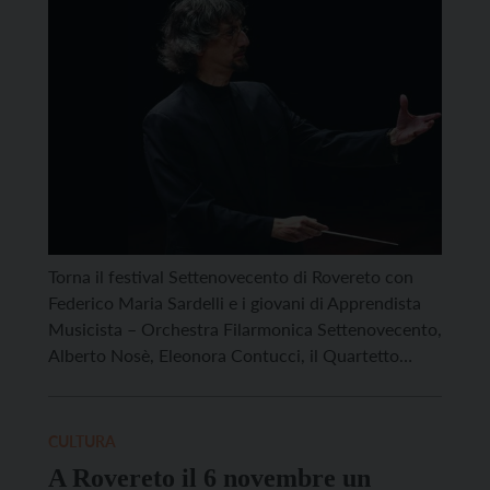
Torna il festival Settenovecento di Rovereto con
Federico Maria Sardelli e i giovani di Apprendista
Musicista – Orchestra Filarmonica Settenovecento,
Alberto Nosè, Eleonora Contucci, il Quartetto
Goldberg, il Gomalan Brass Quintet. Diciannove
appuntamenti accompagneranno gli spettatori dal
19 al 21 settembre e coinvolgeranno più di 150
CULTURA
artisti tra solisti, ensemble, cori e orchestre. Il
A Rovereto il 6 novembre un
triennio 2025-2027 […]