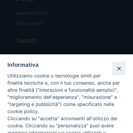
Vendita Online
Abbonamenti
Contatti
Chi Siamo
Informativa
Redazione
Scrivici
Utilizziamo cookie o tecnologie simili per
finalità tecniche e, con il tuo consenso, anche per
altre finalità ("interazioni e funzionalità semplici",
"miglioramento dell'esperienza", "misurazione" e
"targeting e pubblicità") come specificato nella
cookie policy.
Copyright © 2019 - Tutti i diritti riservati - Vit
Cliccando su "accetta" acconsenti all'utilizzo dei
Trentina Editrice
cookie. Cliccando su "personalizza" puoi avere
maggiori informazioni sui cookie utilizzati e