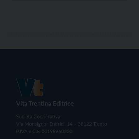
Corte organizzata da Evoè!Teatro per il Comune di
Rovereto. “Vengo anch’io” è il […]
Vita Trentina Editrice
Società Cooperativa
Via Monsignor Endrici, 14 – 38122 Trento
P.IVA e C.F. 00199960220