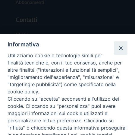
Abbonamenti
Contatti
Chi Siamo
Informativa
Redazione
Scrivici
Utilizziamo cookie o tecnologie simili per
finalità tecniche e, con il tuo consenso, anche per
altre finalità ("interazioni e funzionalità semplici",
"miglioramento dell'esperienza", "misurazione" e
"targeting e pubblicità") come specificato nella
cookie policy.
Copyright © 2019 - Tutti i diritti riservati - Vit
Cliccando su "accetta" acconsenti all'utilizzo dei
Trentina Editrice
cookie. Cliccando su "personalizza" puoi avere
maggiori informazioni sui cookie utilizzati e
Privacy Policy
personalizzare le tue preferenze. Cliccando su
Torna all'inizi
"rifiuta" o chiudendo questa informativa proseguirai