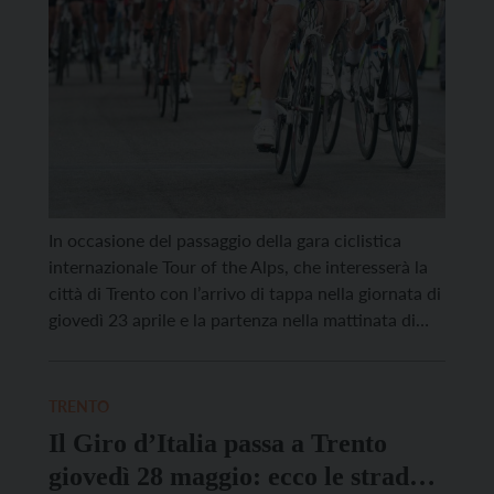
In occasione del passaggio della gara ciclistica
internazionale Tour of the Alps, che interesserà la
città di Trento con l’arrivo di tappa nella giornata di
giovedì 23 aprile e la partenza nella mattinata di
venerdì 24 aprile, sono previste modifiche alla
viabilità urbana. Già a partire dalla serata di
mercoledì 22 aprile entreranno in vigore […]
TRENTO
Il Giro d’Italia passa a Trento
giovedì 28 maggio: ecco le strade