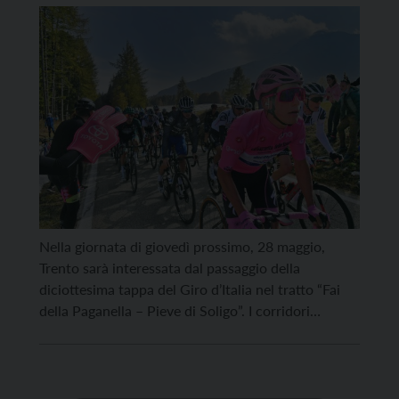
chiuse
Nella giornata di giovedì prossimo, 28 maggio,
Trento sarà interessata dal passaggio della
diciottesima tappa del Giro d’Italia nel tratto “Fai
della Paganella – Pieve di Soligo”. I corridori
provenienti da Lavis entreranno sul territorio
comunale percorrendo via Alto Adige, via Bolzano,
via Brennero, imbocco uscita per via Soprassasso a
Gardolo, rotatoria Gardolo svolta a […]