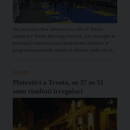
Nel prossimo fine settimana la città di Trento
ospiterà il Trento Running Festival, che raccoglie le
principali manifestazioni podistiche cittadine. Il
programma prevede sabato 4 ottobre, dalle 10 alle
15 in via Verdi, la finale dell’Euroregio sprint
champion, gara di velocità sui 60 metri piani
riservata ai ragazzi dai 6 ai 13 anni; sempre sabato
TRENTO
[…]
Plateatici a Trento, su 37 su 51
sono risultati irregolari