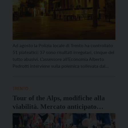
Ad agosto la Polizia locale di Trento ha controllato
51 plateatici: 37 sono risultati irregolari, cinque del
tutto abusivi. L’assessore all’Economia Alberto
Pedrotti interviene sulla polemica sollevata dal
titolare di un ristorante sui social: “I controlli di
cui parla l’esercente sono stati fatti ad agosto, tra il
13 e il 26, per lo più la mattina, […]
TRENTO
Tour of the Alps, modifiche alla
viabilità. Mercato anticipato
mercoledì