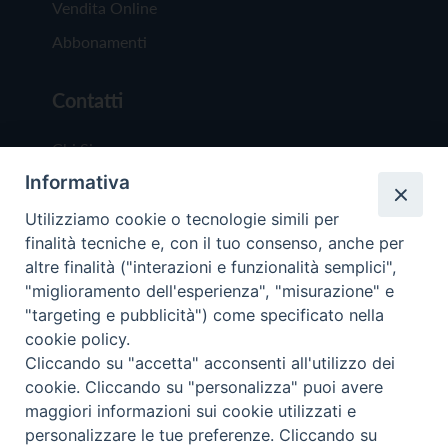
Vendita Online
Abbonamenti
Contatti
Chi Siamo
Informativa
Redazione
Scrivici
Utilizziamo cookie o tecnologie simili per
finalità tecniche e, con il tuo consenso, anche per
altre finalità ("interazioni e funzionalità semplici",
"miglioramento dell'esperienza", "misurazione" e
"targeting e pubblicità") come specificato nella
cookie policy.
Copyright © 2019 - Tutti i diritti riservati - Vit
Cliccando su "accetta" acconsenti all'utilizzo dei
Trentina Editrice
cookie. Cliccando su "personalizza" puoi avere
maggiori informazioni sui cookie utilizzati e
Privacy Policy
personalizzare le tue preferenze. Cliccando su