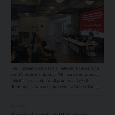
fondi di Anffas Trentino
Per il 21esimo anno torna, nelle giornate del 17 e
del 24 ottobre, l’iniziativa “Un morso, un sorso di
felicità”, la raccolta fondi promossa da Anffas
Trentino ospitata nei punti vendita Coop e Famiglia
Cooperativa del territorio. In quelle date, infatti,
ritirando la Merenda Felice in una quarantina di
negozi aderenti, sarà possibile contribuire ai […]
TRENTO