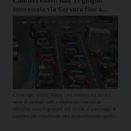
Cantieri estivi: dall’11 giugno
interessata via Cervara fino a
piazza dei Cappuccini
Come ogni estate Trento sarà interessata da una
serie di cantieri volti a migliorare i servizi ai
cittadini, dalle fognature alle strade ai parcheggi. Il
cantiere più impattante sarà probabilmente quello
di via Cervara, ma altri lavori interesseranno altre
zone della città, da Vigo Meano a via Asiago, da via