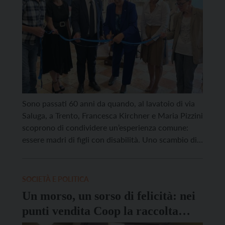
Sono passati 60 anni da quando, al lavatoio di via
Saluga, a Trento, Francesca Kirchner e Maria Pizzini
scoprono di condividere un’esperienza comune:
essere madri di figli con disabilità. Uno scambio di
confidenze che sarà il punto di partenza di un
impegno che cambierà la vita di molte persone. Nel
1965, insieme ad altri genitori, […]
SOCIETÀ E POLITICA
Un morso, un sorso di felicità: nei
punti vendita Coop la raccolta