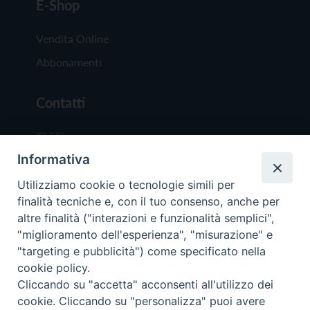
E-Shop
Vendita Online
Abbonamenti
Contatti
Chi Siamo
Informativa
Redazione
Scrivici
Utilizziamo cookie o tecnologie simili per
finalità tecniche e, con il tuo consenso, anche per
altre finalità ("interazioni e funzionalità semplici",
"miglioramento dell'esperienza", "misurazione" e
"targeting e pubblicità") come specificato nella
cookie policy.
Copyright © 2019 - Tutti i diritti riservati - Vit
Cliccando su "accetta" acconsenti all'utilizzo dei
Trentina Editrice
cookie. Cliccando su "personalizza" puoi avere