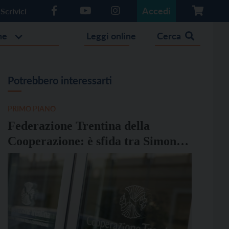
Accedi
Scrivici
he
Leggi online
Cerca
Potrebbero interessarti
PRIMO PIANO
Federazione Trentina della
Cooperazione: è sfida tra Simoni e
Dalpalù