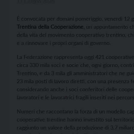
11 Giugno 2026
È convocata per domani pomeriggio, venerdì 12 gi
Trentina della Cooperazione
, un appuntamento ch
della vita del movimento cooperativo trentino, chia
e a rinnovare i propri organi di governo.
La Federazione rappresenta oggi 421 cooperativ
circa 330 mila soci e socie che, ogni giorno, cont
Trentino, e da 3 mila gli amministratori che ne gui
23 mila posti di lavoro diretti, con una presenza 
considerando anche i soci conferitori delle coopera
lavoratori e le lavoratrici fragili inseriti nei per
Numeri che raccontano la forza di un modello cap
cooperative trentine hanno investito sul territorio
raggiunto un valore della produzione di 3,7 milia