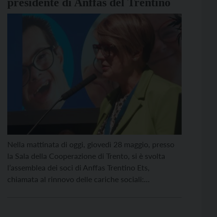
presidente di Anffas del Trentino
Nella mattinata di oggi, giovedì 28 maggio, presso
la Sala della Cooperazione di Trento, si è svolta
l’assemblea dei soci di Anffas Trentino Ets,
chiamata al rinnovo delle cariche sociali:
presidenza, consiglio direttivo e collegio dei
probiviri. A conclusione dei lavori assembleari, i
soci hanno riconfermato Claudia Morelli alla guida