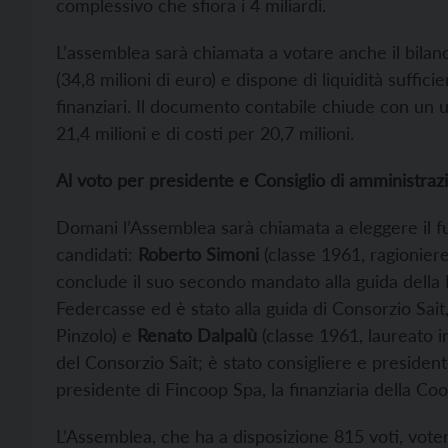
complessivo che sfiora i 4 miliardi.
L’assemblea sarà chiamata a votare anche il bilan
(34,8 milioni di euro) e dispone di liquidità suffici
finanziari. Il documento contabile chiude con un ut
21,4 milioni e di costi per 20,7 milioni.
Al voto per presidente e Consiglio di amministraz
Domani l’Assemblea sarà chiamata a eleggere il f
candidati:
Roberto Simoni
(classe 1961, ragionier
conclude il suo secondo mandato alla guida della 
Federcasse ed è stato alla guida di Consorzio Sai
Pinzolo) e
Renato Dalpalù
(classe 1961, laureato 
del Consorzio Sait; è stato consigliere e presiden
presidente di Fincoop Spa, la finanziaria della Co
L’Assemblea, che ha a disposizione 815 voti, vote