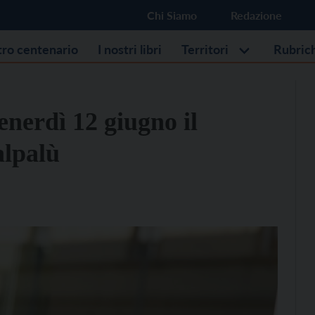
Chi Siamo
Redazione
stro centenario
I nostri libri
Territori
Rubric
nerdì 12 giugno il
alpalù