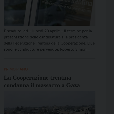
È scaduto ieri – lunedì 20 aprile – il termine per la
presentazione delle candidature alla presidenza
della Federazione Trentina della Cooperazione. Due
sono le candidature pervenute: Roberto Simoni,
presidente uscente, e Renato Dalpalù, attuale
presidente del Consorzio SAIT. Entrambe le
candidature sono state presentate in forma scritta,
PRIMO PIANO
con il sostegno di almeno 15 soci […]
La Cooperazione trentina
condanna il massacro a Gaza