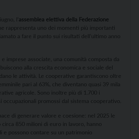
ugno, l’
assemblea elettiva della Federazione
e rappresenta uno dei momenti più importanti
mato a fare il punto sui risultati dell’ultimo anno
e e imprese associate, una comunità composta da
ribuiscono alla crescita economica e sociale del
dano le attività. Le cooperative garantiscono oltre
femminile pari al 63%, che diventano quasi 39 mila
tive agricole. Sono inoltre più di 1.700 i
corsi occupazionali promossi dal sistema cooperativo.
ace di generare valore e coesione: nel 2025 le
 circa 850 milioni di euro in lavoro, hanno
rdi e possono contare su un patrimonio