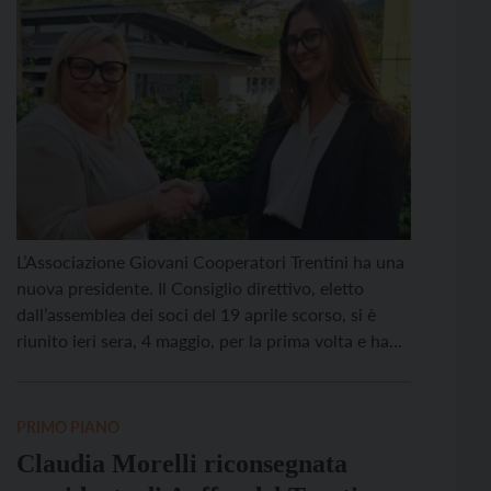
L’Associazione Giovani Cooperatori Trentini ha una
nuova presidente. Il Consiglio direttivo, eletto
dall’assemblea dei soci del 19 aprile scorso, si è
riunito ieri sera, 4 maggio, per la prima volta e ha
eletto i vertici per il triennio 2026-2029. A
presiedere l’Associazione sarà Nicole Zambanini.
Vicepresidente: Irene Rosa. Tesoriere: Francesco
PRIMO PIANO
Giacomelli. Trentina, ventinove anni di […]
Claudia Morelli riconsegnata