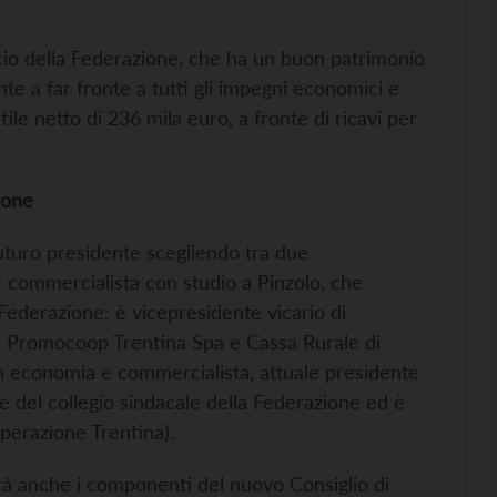
cio della Federazione, che ha un buon patrimonio
ente a far fronte a tutti gli impegni economici e
ile netto di 236 mila euro, a fronte di ricavi per
ione
uturo presidente scegliendo tra due
e commercialista con studio a Pinzolo, che
Federazione: è vicepresidente vicario di
t, Promocoop Trentina Spa e Cassa Rurale di
in economia e commercialista, attuale presidente
te del collegio sindacale della Federazione ed è
operazione Trentina).
rà anche i componenti del nuovo Consiglio di