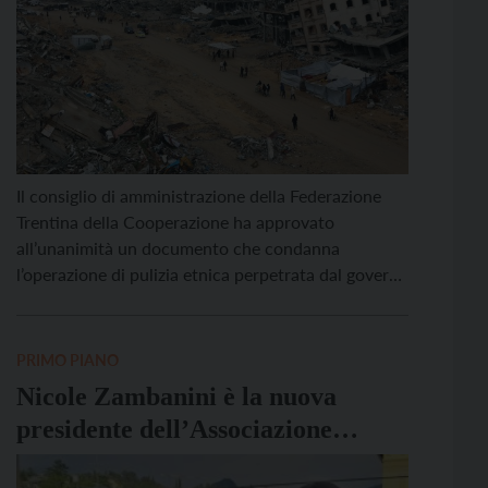
Il consiglio di amministrazione della Federazione
Trentina della Cooperazione ha approvato
all’unanimità un documento che condanna
l’operazione di pulizia etnica perpetrata dal governo
israeliano e ogni forma di terrorismo messa in atto
da Hamas. Il testo ribadisce l’impegno per la
promozione della pace e dei diritti umani, nel pieno
PRIMO PIANO
rispetto del diritto internazionale. Il presidente […]
Nicole Zambanini è la nuova
presidente dell’Associazione
Giovani Cooperatori