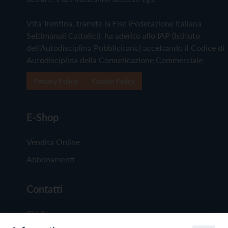
Vita Trentina, tramite la Fisc (Federazione Italiana
Settimanali Cattolici), ha aderito allo IAP (Istituto
dell'Autodisciplina Pubblicitaria) accettando il Codice di
Autodisciplina della Comunicazione Commerciale
Privacy Policy
Cookie Policy
E-Shop
Vendita Online
Abbonamenti
Contatti
Chi Siamo