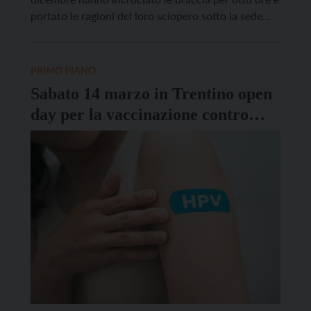
portato le ragioni del loro sciopero sotto la sede
della società, in via Fersina. L’obiettivo è fermare il
nuovo appalto che, così come è stato definito,
porterà alla cancellazione di […]
PRIMO PIANO
Sabato 14 marzo in Trentino open
day per la vaccinazione contro
l’Hpv