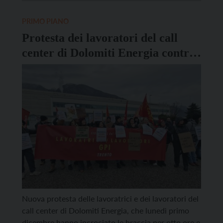
ai 30 anni e per le donne fino ai 40. È sempre
possibile vaccinarsi anche nelle sedute vaccinali […]
PRIMO PIANO
Protesta dei lavoratori del call
center di Dolomiti Energia contro
il nuovo appalto
Nuova protesta delle lavoratrici e dei lavoratori del
call center di Dolomiti Energia, che lunedì primo
dicembre hanno incrociato le braccia per otto ore e