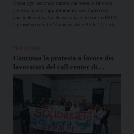
Come ogni secondo sabato del mese, si rinnova
anche a marzo l’appuntamento con l’open day
vaccinale dedicato alla vaccinazione contro l’HPV.
Il prossimo sabato 14 marzo, dalle 9 alle 12, sarà
possibile vaccinarsi senza prenotazione nei centri
vaccinali dell’Azienda sanitaria universitaria
integrata del Trentino. La vaccinazione è gratuita
PRIMO PIANO
per i maschi fino ai 30 anni […]
Continua la protesta a favore dei
lavoratori del call center di
Dolomiti Energia