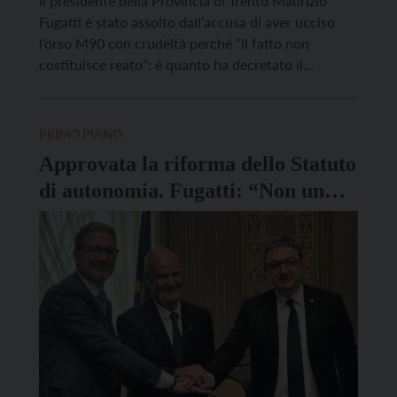
Il presidente della Provincia di Trento Maurizio
Fugatti è stato assolto dall’accusa di aver ucciso
l’orso M90 con crudeltà perché “il fatto non
costituisce reato”: è quanto ha decretato il
tribunale di Trento nella seduta di mercoledì 18
marzo. “L’assoluzione conferma in modo chiaro la
piena legittimità dell’operato della Provincia”,
PRIMO PIANO
commenta Fugatti. “Abbiamo assunto una […]
Approvata la riforma dello Statuto
di autonomia. Fugatti: “Non un
semplice adeguamento tecnico”