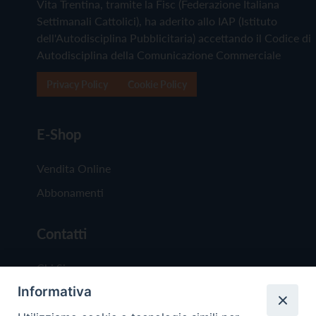
Vita Trentina, tramite la Fisc (Federazione Italiana
Settimanali Cattolici), ha aderito allo IAP (Istituto
dell'Autodisciplina Pubblicitaria) accettando il Codice di
Autodisciplina della Comunicazione Commerciale
Privacy Policy
Cookie Policy
E-Shop
Vendita Online
Abbonamenti
Contatti
Chi Siamo
Informativa
Redazione
Scrivici