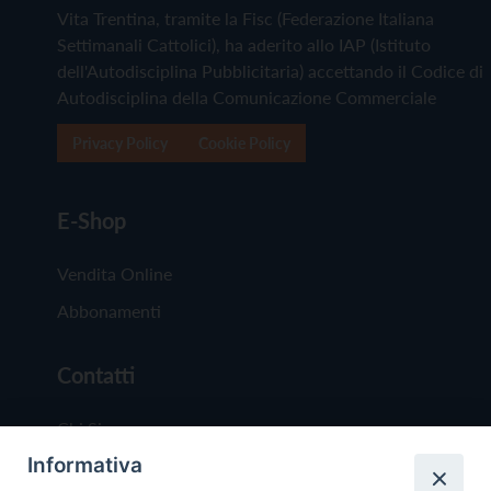
Vita Trentina, tramite la Fisc (Federazione Italiana
Settimanali Cattolici), ha aderito allo IAP (Istituto
dell'Autodisciplina Pubblicitaria) accettando il Codice di
Autodisciplina della Comunicazione Commerciale
Privacy Policy
Cookie Policy
E-Shop
Vendita Online
Abbonamenti
Contatti
Chi Siamo
Informativa
Redazione