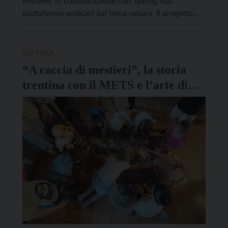
Michele, in collaborazione con Talking Nat,
piattaforma podcast sul tema natura. Il progetto
esplora voci del passato e del presente, osserva
gesti, oggetti e dettagli della vita quotidiana, e li
ricompone in un racconto per interpretare
CULTURA
significati, valori e immaginari legati […]
“A caccia di mestieri”, la storia
trentina con il METS e l’arte di
Danilo Pozzatti