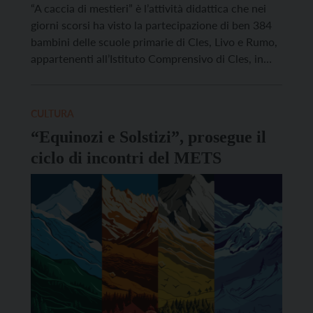
“A caccia di mestieri” è l’attività didattica che nei
giorni scorsi ha visto la partecipazione di ben 384
bambini delle scuole primarie di Cles, Livo e Rumo,
appartenenti all’Istituto Comprensivo di Cles, in
occasione della mostra “Danilo Pozzatti: mezzo
secolo tra arte, leggenda ed emozioni”, a Palazzo de
Aliprandini – Leifenthurn a Livo. La proposta […]
CULTURA
“Equinozi e Solstizi”, prosegue il
ciclo di incontri del METS