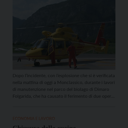
un faro sulla sicurezza dei
lavoratori”
Dopo l’incidente, con l’esplosione che si è verificata
nella mattina di oggi a Monclassico, durante i lavori
di manutenzione nel parco del biolago di Dimaro
Folgarida, che ha causato il ferimento di due operai
di 40 e 38 anni soccorsi in codice rosso, i sindacati
tornano a ribadire l’importanza di tenere “acceso
un faro sulla […]
ECONOMIA E LAVORO