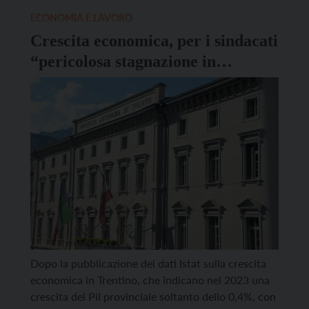
infatti, resteranno inutilizzabili per almeno sette
ECONOMIA E LAVORO
mesi e per questa ragione stamattina hanno […]
Crescita economica, per i sindacati
“pericolosa stagnazione in
Trentino”
Dopo la pubblicazione dei dati Istat sulla crescita
economica in Trentino, che indicano nel 2023 una
crescita del Pil provinciale soltanto dello 0,4%, con