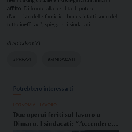
nell’housing sociale e i sostegni a chi abita in
affitto
. Di fronte alla perdita di potere
d’acquisto delle famiglie i bonus infatti sono del
tutto inefficaci”, spiegano i sindacati.
di
redazione VT
#PREZZI
#SINDACATI
Potrebbero interessarti
ECONOMIA E LAVORO
Due operai feriti sul lavoro a
Dimaro. I sindacati: “Accendere