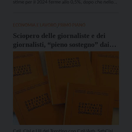
stime per il 2024 ferme allo 0,5%, dopo che nello
scorso biennio il pil pro capite è salito solo di un
0,2%, i segretari generali di Cgil Cisl Uil del
Trentino, Andrea […]
ECONOMIA E LAVORO
,
PRIMO PIANO
Sciopero delle giornaliste e dei
giornalisti, “pieno sostegno” dai
sindacati confederali regionali
Cgil, Cisl e Uil del Trentino con Cgil/Agb, SgbCisl,