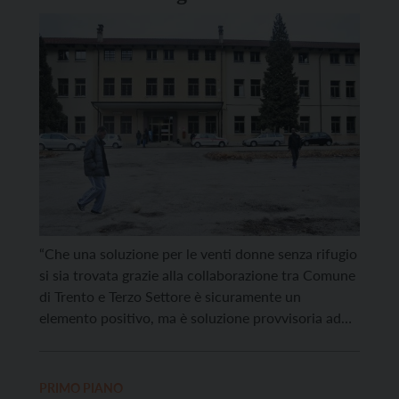
funzionante”
“Che una soluzione per le venti donne senza rifugio
si sia trovata grazie alla collaborazione tra Comune
di Trento e Terzo Settore è sicuramente un
elemento positivo, ma è soluzione provvisoria ad
un problema emergente e durerà una settimana in
attesa che la Provincia trovi soluzioni stabili. Una
Provincia che ormai scrive che le soluzioni […]
PRIMO PIANO