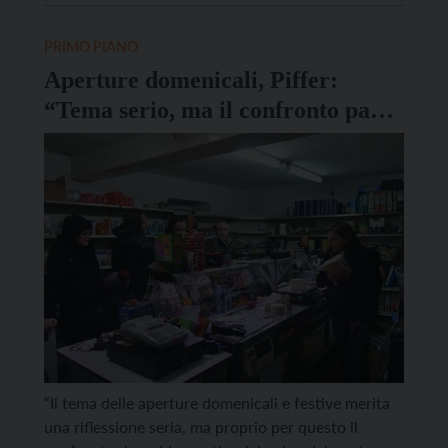
Brennero e al quadruplicamento dell’alta velocità
Verona-Fortezza. È già possibile iscriversi al
PRIMO PIANO
prossimo appuntamento, in programma venerdì 24
Aperture domenicali, Piffer:
aprile, dalle […]
“Tema serio, ma il confronto parta
dal coinvolgimento delle imprese”
“Il tema delle aperture domenicali e festive merita
una riflessione seria, ma proprio per questo il