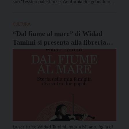
suo “Lessico palestinese. Anatomia del genocidio a
Gaza in dieci parole”, pubblicato da “Le plurali”. La
prefazione è curata da Francesca Albanese,
Relatrice speciale delle Nazioni Unite sui territori
CULTURA
palestinesi occupati. Nabulsi […]
“Dal fiume al mare” di Widad
Tamimi si presenta alla libreria
Arcadia di Rovereto
La scrittrice Widad Tamimi, nata a Milano, figlia di