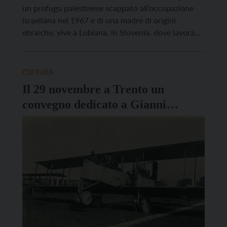
un profugo palestinese scappato all’occupazione
israeliana nel 1967 e di una madre di origini
ebraiche, vive a Lubiana, in Slovenia, dove lavora
nei campi di accoglienza ai profughi della Croce
Rossa. Nel suo ultimo romanzo, “Dal fiume al mare.
Storia della mia famiglia divisa tra due […]
CULTURA
Il 29 novembre a Trento un
convegno dedicato a Gianni
Caproni