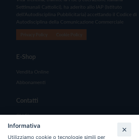
Settimanali Cattolici), ha aderito allo IAP (Istituto
dell'Autodisciplina Pubblicitaria) accettando il Codice di
Autodisciplina della Comunicazione Commerciale
Privacy Policy
Cookie Policy
E-Shop
Vendita Online
Abbonamenti
Contatti
Chi Siamo
Informativa
Redazione
Scrivici
Utilizziamo cookie o tecnologie simili per