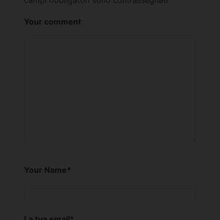
campi obbligatori sono contrassegnati
*
Your comment
Your Name
*
La tua email
*