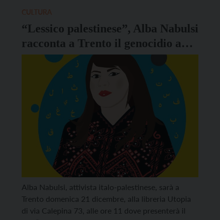
LGBTQIA+. Nato dall’eredità delle rivolte di
CULTURA
Stonewall del […]
“Lessico palestinese”, Alba Nabulsi
racconta a Trento il genocidio a
Gaza in dieci parole
Alba Nabulsi, attivista italo-palestinese, sarà a
Trento domenica 21 dicembre, alla libreria Utopia
di via Calepina 73, alle ore 11 dove presenterà il