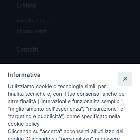
E-Shop
Vendita Online
Abbonamenti
Contatti
Chi Siamo
Informativa
Redazione
Scrivici
Utilizziamo cookie o tecnologie simili per
finalità tecniche e, con il tuo consenso, anche per
altre finalità ("interazioni e funzionalità semplici",
"miglioramento dell'esperienza", "misurazione" e
"targeting e pubblicità") come specificato nella
cookie policy.
Copyright © 2019 - Tutti i diritti riservati - Vit
Cliccando su "accetta" acconsenti all'utilizzo dei
Trentina Editrice
cookie. Cliccando su "personalizza" puoi avere