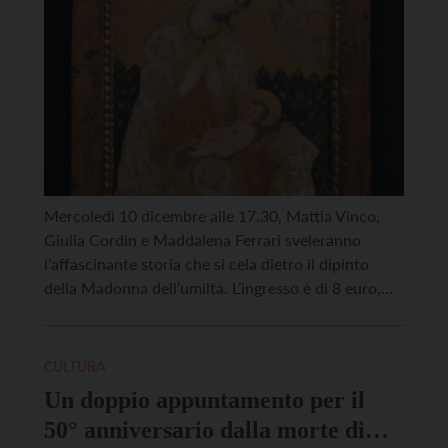
Mercoledì 10 dicembre alle 17.30, Mattia Vinco,
Giulia Cordin e Maddalena Ferrari sveleranno
l’affascinante storia che si cela dietro il dipinto
della Madonna dell’umiltà. L’ingresso è di 8 euro,
compreso aperitivo (gratuita per i possessori della
Membership Card oltre e oltre plus.) Consigliata la
prenotazione a info@buonconsiglio.it o
CULTURA
telefonando allo 0461/492888. L’incontro si
Un doppio appuntamento per il
inserisce nell’iniziativa “Ti presento […]
50° anniversario dalla morte di