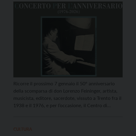
don Lorenzo Feininger
Ricorre il prossimo 7 gennaio il 50° anniversario
della scomparsa di don Lorenzo Feininger, artista,
musicista, editore, sacerdote, vissuto a Trento fra il
1938 e il 1976, e per l’occasione, il Centro di
eccellenza Laurence K.J. Feininger – Associazione
culturale per la ricerca musicale – ha deciso di
organizzare un doppio appuntamento aperto a
CULTURA
tutti. […]