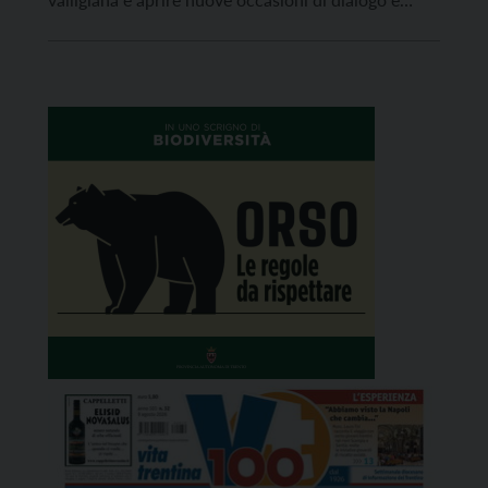
partecipazione all’arte contemporanea. Organizzata
dal Gruppo di lavoro della Pinacoteca d’Arte
Contemporanea del Centro Studi per la Val di Sole,
con il finanziamento di Fondazione […]