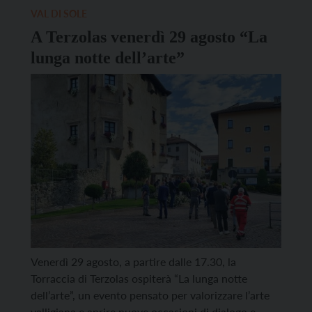
alla chiusura dei principali siti archeologici e
VAL DI SOLE
all’interdizione dei sentieri di […]
A Terzolas venerdì 29 agosto “La
lunga notte dell’arte”
Venerdì 29 agosto, a partire dalle 17.30, la
Torraccia di Terzolas ospiterà “La lunga notte
dell’arte”, un evento pensato per valorizzare l’arte
valligiana e aprire nuove occasioni di dialogo e