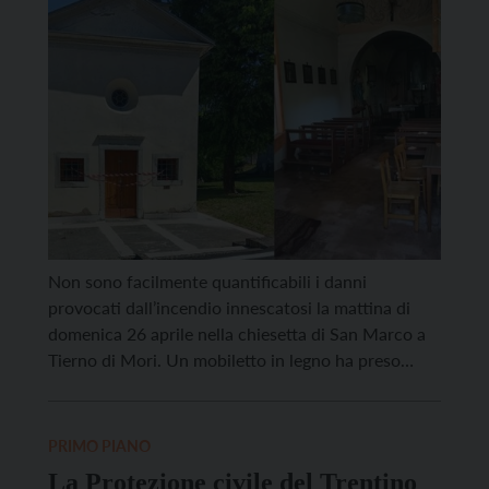
Non sono facilmente quantificabili i danni
provocati dall’incendio innescatosi la mattina di
domenica 26 aprile nella chiesetta di San Marco a
Tierno di Mori. Un mobiletto in legno ha preso
fuoco, mentre in chiesa non c’era nessuno. Il
pronto intervento dei vigili del fuoco volontari,
allarmati dall’uscita di fumo dalle finestre, ha
PRIMO PIANO
consentito di limitare […]
La Protezione civile del Trentino