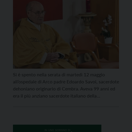
Si è spento nella serata di martedì 12 maggio
all’ospedale di Arco padre Edoardo Savoi, sacerdote
dehoniano originario di Cembra. Aveva 99 anni ed
era il più anziano sacerdote italiano della
Congregazione dei Padri Dehoniani. Da alcuni anni
era ospite della casa di riposo dell’Istituto religioso
a Bolognano. Nato a Cembra il 7 gennaio 1927, […]