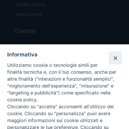
Vendita Online
Abbonamenti
Contatti
Chi Siamo
Informativa
Redazione
Scrivici
Utilizziamo cookie o tecnologie simili per
finalità tecniche e, con il tuo consenso, anche per
altre finalità ("interazioni e funzionalità semplici",
"miglioramento dell'esperienza", "misurazione" e
"targeting e pubblicità") come specificato nella
cookie policy.
Copyright © 2019 - Tutti i diritti riservati - Vit
Cliccando su "accetta" acconsenti all'utilizzo dei
Trentina Editrice
cookie. Cliccando su "personalizza" puoi avere
maggiori informazioni sui cookie utilizzati e
Privacy Policy
personalizzare le tue preferenze. Cliccando su