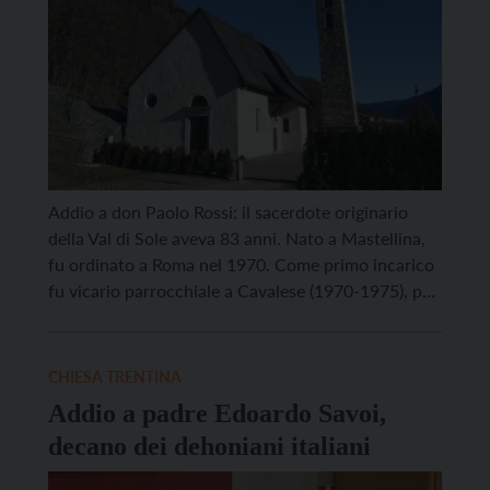
Addio a don Paolo Rossi: il sacerdote originario
della Val di Sole aveva 83 anni. Nato a Mastellina,
fu ordinato a Roma nel 1970. Come primo incarico
fu vicario parrocchiale a Cavalese (1970-1975), poi
a Cles (1975-1981). Divenne quindi parroco a
Pellizzano (1981-1997), Castello, Ortisé Menas
(1987-1997) e da ultimo a S. Giacomo e Cavizzana
CHIESA TRENTINA
[…]
Addio a padre Edoardo Savoi,
decano dei dehoniani italiani