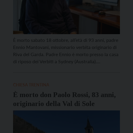
È morto sabato 18 ottobre, all’età di 93 anni, padre
Ennio Mantovani, missionario verbita originario di
Riva del Garda. Padre Ennio è morto presso la casa
di riposo dei Verbiti a Sydney (Australia).
Missionario, teologo e antropologo, fu tra i pionieri
dell’evangelizzazione in Papua Nuova Guinea. Nato
a Riva del Garda il 29 agosto 1932, […]
CHIESA TRENTINA
È morto don Paolo Rossi, 83 anni,
originario della Val di Sole