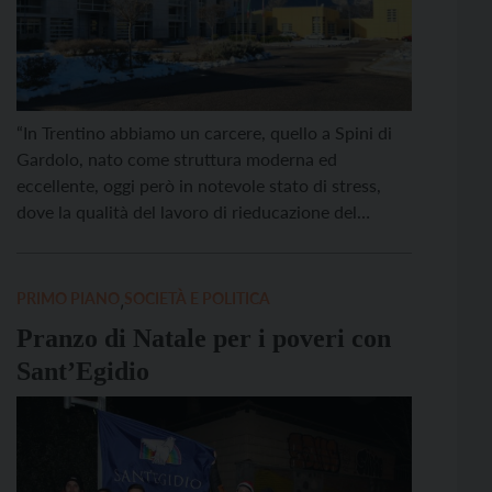
“In Trentino abbiamo un carcere, quello a Spini di
Gardolo, nato come struttura moderna ed
eccellente, oggi però in notevole stato di stress,
dove la qualità del lavoro di rieducazione del
condannato – missione consacrata dalla
Costituzione – è comunque molto rilevante e
sostenuta da una eccezionale, inimitabile e
PRIMO PIANO
,
SOCIETÀ E POLITICA
generosa rete di associazionismo e volontariato […]
Pranzo di Natale per i poveri con
Sant’Egidio