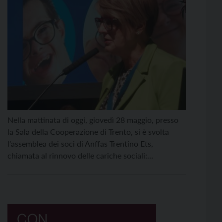
Nella mattinata di oggi, giovedì 28 maggio, presso
la Sala della Cooperazione di Trento, si è svolta
l’assemblea dei soci di Anffas Trentino Ets,
chiamata al rinnovo delle cariche sociali:
presidenza, consiglio direttivo e collegio dei
probiviri. A conclusione dei lavori assembleari, i
soci hanno riconfermato Claudia Morelli alla guida
dell’associazione. Per la prima volta […]