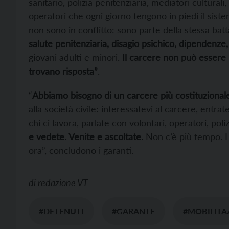
sanitario, polizia penitenziaria, mediatori culturali,
operatori che ogni giorno tengono in piedi il siste
non sono in conflitto: sono parte della stessa batt
salute penitenziaria, disagio psichico, dipendenze
giovani adulti e minori.
Il carcere non può essere i
trovano risposta”
.
“
Abbiamo bisogno di un carcere più costituzionale
alla società civile: interessatevi al carcere, entrate
chi ci lavora, parlate con volontari, operatori, poli
e vedete. Venite e ascoltate.
Non c’è più tempo. L
ora”, concludono i garanti.
di
redazione VT
#DETENUTI
#GARANTE
#MOBILITA