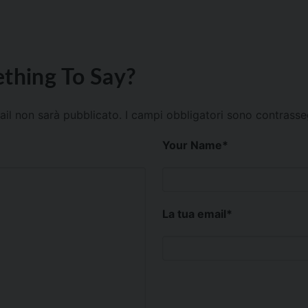
thing To Say?
mail non sarà pubblicato.
I campi obbligatori sono contrass
Your Name
*
La tua email
*