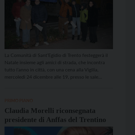
La Comunità di Sant’Egidio di Trento festeggerà il
Natale insieme agli amici di strada, che incontra
tutto l’anno in città, con una cena alla Vigilia,
mercoledì 24 dicembre alle 19, presso le sale
dell’oratorio di San Pietro (accesso da vicolo Santa
Maria Maddalena). Sono attesi una quarantina di
ospiti, italiani e stranieri, con storie molto […]
PRIMO PIANO
Claudia Morelli riconsegnata
presidente di Anffas del Trentino