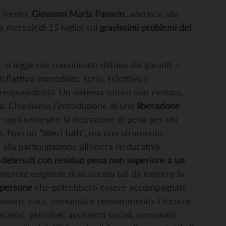
i Trento,
Giovanni Maria Pavarin
, aderisce alla
a mercoledì 15 luglio) sui
gravissimi problemi del
– si legge nel comunicato diffuso dai garanti –
lattivo immediato, serio, selettivo e
responsabilità. Un sistema saturo non rieduca,
a. Chiediamo l’introduzione di una
liberazione
r ogni semestre la detrazione di pena per chi
. Non un “liberi tutti”, ma uno strumento
 alla partecipazione all’opera rieducativa.
 detenuti con residuo pena non superiore a un
oncrete esigenze di sicurezza tali da imporre la
 persone
che potrebbero essere accompagnate
 lavoro, cura, comunità e reinserimento. Occorre
atori, psicologi, assistenti sociali, personale