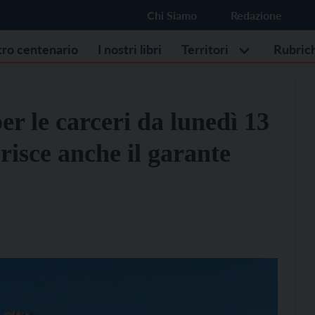
Chi Siamo
Redazione
stro centenario
I nostri libri
Territori
Rubric
er le carceri da lunedì 13
risce anche il garante