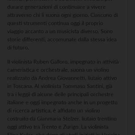
durare generazioni di continuare a vivere
attraverso chi li suona ogni giorno. Ciascuno di
questi strumenti continua oggi il proprio
viaggio accanto a un musicista diverso. Sono
storie differenti, accomunate dalla stessa idea
di futuro.
Il violinista Ruben Galloro, impegnato in attività
cameristica e orchestrale, suona un violino
realizzato da Andrea Giovannetti, liutaio attivo
in Toscana. Al violinista Tommaso Santini, già
tra i leggii di alcune delle principali orchestre
italiane e oggi impegnato anche in un progetto
di ricerca artistica, è affidato un violino
costruito da Gianmaria Stelzer, liutaio trentino
oggi attivo tra Trento e Zurigo. La violinista
Elina Kulac, che dopo gli studi iniziati in Ucraina