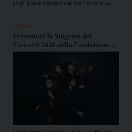
luoghi gioiello del patrimonio trentino, dove la
storia incontra l’arte dei suoni, in collaborazione
con Castello del Buonconsiglio – Monumenti e
collezioni provinciali. Il primo appuntamento è in
CULTURA
programma sabato 13 settembre […]
Presentata la Stagione dei
Concerti 2026 della Fondazione
Filarmonica Trento
È stata presentata la Stagione dei Concerti 2026