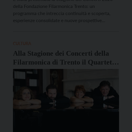
della Fondazione Filarmonica Trento: un
programma che intreccia continuità e scoperta,
esperienze consolidate e nuove prospettive
d’ascolto portando a Trento la musica di grandi
interpreti internazionali, ensemble di prestigio e
progetti originali, allo scopo di offrire al pubblico
CULTURA
un panorama musicale capace di attraversare
Alla Stagione dei Concerti della
lingue, culture e […]
Filarmonica di Trento il Quartetto
Gringolts con la violista Lilli
Maijala