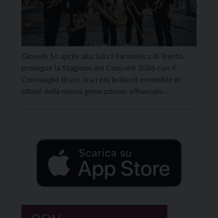
Giovedì 16 aprile alla Sala Filarmonica di Trento
prosegue la Stagione dei Concerti 2026 con il
Connaught Brass, tra i più brillanti ensemble di
ottoni della nuova generazione, affiancato
dall’organista William Fielding. Vincitore di diversi
premi il quintetto britannico si è imposto negli
ultimi anni come una delle realtà più dinamiche e
innovative della scena […]