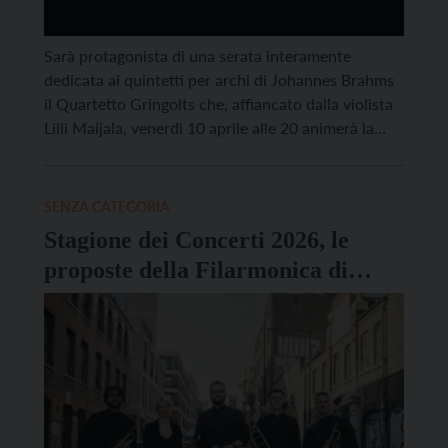
Sarà protagonista di una serata interamente
dedicata ai quintetti per archi di Johannes Brahms
il Quartetto Gringolts che, affiancato dalla violista
Lilli Maijala, venerdì 10 aprile alle 20 animerà la
sala della Filarmonica di Trento per un nuovo
appuntamento con la Stagione dei Concerti 2026.
Definito dalla critica “capace di farti trattenere il
SENZA CATEGORIA
respiro per profondità […]
Stagione dei Concerti 2026, le
proposte della Filarmonica di
Trento