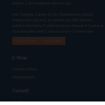
dell'art. 5 del medesimo decreto Lgs.
Vita Trentina, tramite la Fisc (Federazione Italiana
Settimanali Cattolici), ha aderito allo IAP (Istituto
dell'Autodisciplina Pubblicitaria) accettando il Codice di
Autodisciplina della Comunicazione Commerciale
Privacy Policy
Cookie Policy
E-Shop
Vendita Online
Abbonamenti
Contatti
Chi Siamo