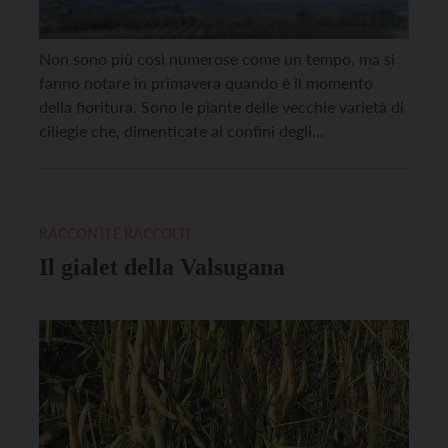
Non sono più così numerose come un tempo, ma si
fanno notare in primavera quando è il momento
della fioritura. Sono le piante delle vecchie varietà di
ciliegie che, dimenticate ai confini degli
appezzamenti e lungo i muri di pietra delle strade
vicinali, ancora trovano spazio nel paesaggio rurale
della destra Adige in Vallagarina. Negli […]
RACCONTI E RACCOLTI
Il gialet della Valsugana