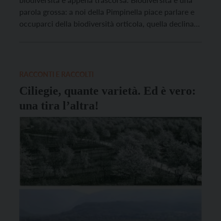
parola grossa: a noi della Pimpinella piace parlare e
occuparci della biodiversità orticola, quella declinata
negli orti e nei campi, per lo più familiari. Chiamiamo
custodi i cultori di una biodiversità spicciola, una
biodiversità del fare quotidiano: coloro che per anni
riproducono […]
RACCONTI E RACCOLTI
Ciliegie, quante varietà. Ed è vero:
una tira l’altra!