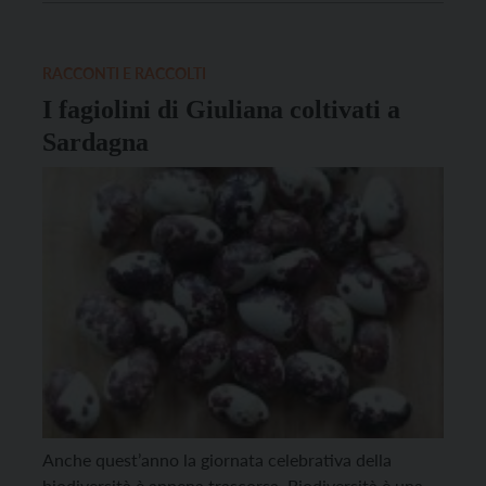
nostrani: riconosciamo il don Lucillo, […]
RACCONTI E RACCOLTI
I fagiolini di Giuliana coltivati a
Sardagna
Anche quest’anno la giornata celebrativa della
biodiversità è appena trascorsa. Biodiversità è una