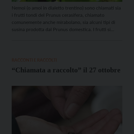
Nemoi (o amoi in dialetto trentino) sono chiamati sia
i frutti tondi del Prunus cerasifera, chiamato
comunemente anche mirabolano, sia alcuni tipi di
susina prodotta dal Prunus domestica. I frutti si
assomigliano, drupe a volte poco più grandi di una
ciliegia, giallastre o rossastre, maturano in agosto,
sono acidule, gustose e soprattutto dissetanti.
Mirabolano, l’etimologia […]
RACCONTI E RACCOLTI
“Chiamata a raccolto” il 27 ottobre