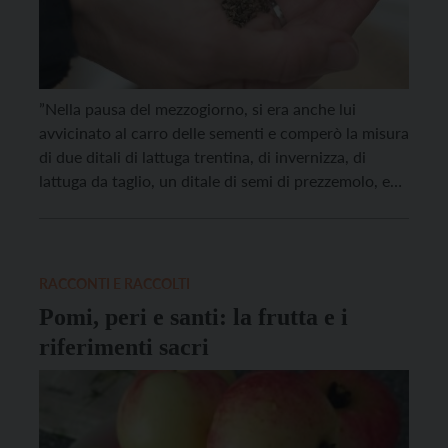
”Nella pausa del mezzogiorno, si era anche lui
avvicinato al carro delle sementi e comperò la misura
di due ditali di lattuga trentina, di invernizza, di
lattuga da taglio, un ditale di semi di prezzemolo, e
poi scalogni, fagioli da tega, cavoli, sedani italiani e
tirolesi, verze cinquantine e tardive, rape”. È lo
scrittore Mario […]
RACCONTI E RACCOLTI
Pomi, peri e santi: la frutta e i
riferimenti sacri