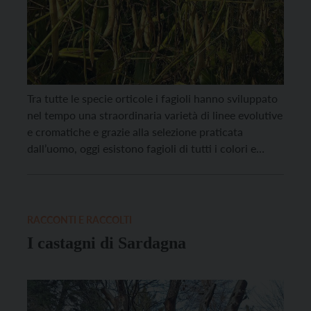
Tra tutte le specie orticole i fagioli hanno sviluppato
nel tempo una straordinaria varietà di linee evolutive
e cromatiche e grazie alla selezione praticata
dall’uomo, oggi esistono fagioli di tutti i colori e
sfumature: dal bianco al nero, passando per il giallo,
il verde, il viola, il marrone e le varietà screziate o
marmorizzate. Una […]
RACCONTI E RACCOLTI
I castagni di Sardagna