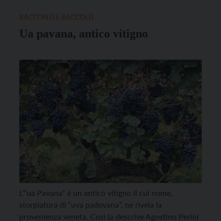
minestre e minestroni: tant’è che una volta veniva
soprannominato il Maggi, in quanto il […]
RACCONTI E RACCOLTI
Ua pavana, antico vitigno
L’“ua Pavana” è un antico vitigno il cui nome,
storpiatura di “uva padovana”, ne rivela la
provenienza veneta. Così la descrive Agostino Perini