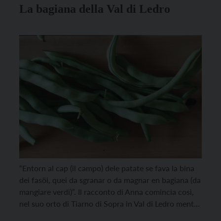
La bagiana della Val di Ledro
“Entorn al cap (il campo) dele patate se fava la bina
dei fasöi, quei da sgranar o da magnar en bagiana (da
mangiare verdi)”. Il racconto di Anna comincia così,
nel suo orto di Tiarno di Sopra in Val di Ledro mentre
estrae da un sacchetto un miscuglio di fagioli