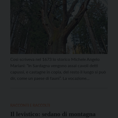
Così scriveva nel 1673 lo storico Michele Angelo
Mariani: “In Sardagna vengono assai cavoli detti
capussi, e castagne in copia, del resto il luogo si può
dir, come un paese di fauni”. La vocazione
castanicola del territorio sardagnolo affonda le radici
nella storia. Ancora oggi, passeggiando sui sentieri a
monte dell’abitato costruito sul dosso, ovvero […]
RACCONTI E RACCOLTI
Il levistico: sedano di montagna