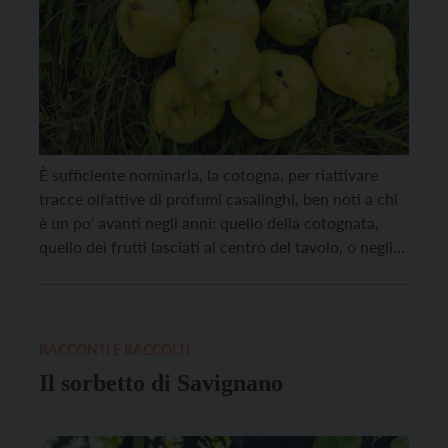
È sufficiente nominarla, la cotogna, per riattivare
tracce olfattive di profumi casalinghi, ben noti a chi
è un po’ avanti negli anni: quello della cotognata,
quello dei frutti lasciati al centro del tavolo, o negli
armadi per profumare la biancheria. Pianta di origine
caucasica, oggi è frutto dimenticato: sta
scomparendo dalle nostre campagne, ma un […]
RACCONTI E RACCOLTI
Il sorbetto di Savignano