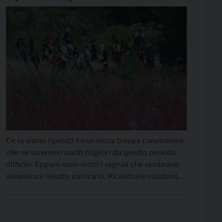
Ce lo siamo ripetuti forse senza troppa convinzione
che ne saremmo usciti migliori da questo periodo
difficile. Eppure sono molti i segnali che sembrano
dimostrare l’esatto contrario. Ricostruire relazioni
non è così scontato, ripartire a lavorare, fare figli,
vivere giorni sereni dopo aver vissuto o visto tanta
sofferenza dentro e attorno a noi, riuscire a […]