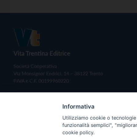
Vita Trentina Editrice
Società Cooperativa
Via Monsignor Endrici, 14 – 38122 Trento
P.IVA e C.F. 00199960220
Informativa
Utilizziamo cookie o tecnologie s
funzionalità semplici", "miglior
cookie policy.