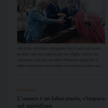
«Al di là» è il titolo intrigante che il vescovo Lauro
ha dato alla sua Lettera per san Vigilio. Vorrei far
risuonare solo alcune delle riflessioni riportate e
delle esperienze raccontate dal nostro pastore per
darci modo di sostare un momento, di riprendere
fiato. Come ha scritto il direttore Diego Andreatta
nell’editoriale dello scorso numero […]
EDITORIALI
L’amore è un laboratorio, s’impara
nel quotidiano