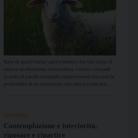
Raro di questi tempi aprire lettere che non siano di
natura strettamente informativa. I nostri consueti
scambi di parole stampate sempre meno toccano la
profondità di un contenuto che riesca a entrare
dentro, suscitare emozioni, svelare misteri o dire
qualcosa di vitale. Eppure la Chiesa continua ad
utilizzare questo antico metodo per far sentire il […]
EDITORIALI
Contemplazione e interiorità,
riposare e ripartire