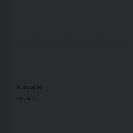
modalità con cui avreste potuto affrontare questo
importante rito di passaggio. Ci stanno pensando
già in molti in questi giorni, anche con toni che non
mi convincono; costruiscono […]
Primo piano
Meridiani