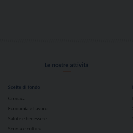
segnali il forte bisogno di felicità. Si moltiplicano le
proposte, dai corsi universitari alle sedute di
benessere, ognuna con la sua filosofia, il suo
metodo, persino […]
Le nostre attività
Scelte di fondo
Cronaca
Economia e Lavoro
Salute e benessere
Scuola e cultura