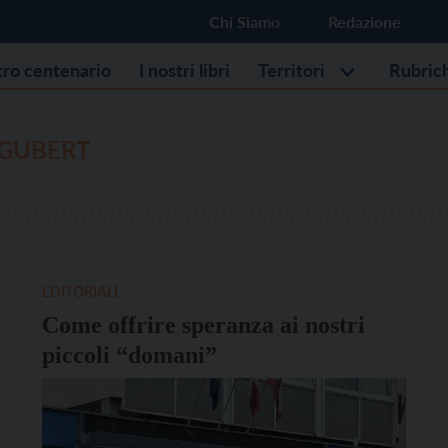
Chi Siamo
Redazione
stro centenario
I nostri libri
Territori
Rubric
 GUBERT
EDITORIALI
Come offrire speranza ai nostri
piccoli “domani”