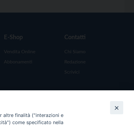
E-Shop
Contatti
Vendita Online
Chi Siamo
Abbonamenti
Redazione
Scrivici
altre finalità ("interazioni e
cità") come specificato nella