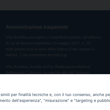
Amministrazione trasparente
Vita Trentina percepisce i contributi pubblici all'editoria
di cui al decreto legislativo 15 maggio 2017, n. 70.
Indicazione resa ai sensi della lettera f) del comma 2
dell'art. 5 del medesimo decreto Lgs.
Vita Trentina, tramite la Fisc (Federazione Italiana
Settimanali Cattolici), ha aderito allo IAP (Istituto
dell'Autodisciplina Pubblicitaria) accettando il Codice di
Autodisciplina della Comunicazione Commerciale
imili per finalità tecniche e, con il tuo consenso, anche per 
Privacy Policy
Cookie Policy
amento dell'esperienza", "misurazione" e "targeting e pubbli