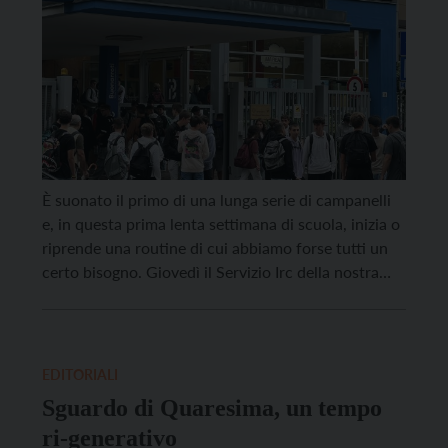
È suonato il primo di una lunga serie di campanelli
e, in questa prima lenta settimana di scuola, inizia o
riprende una routine di cui abbiamo forse tutti un
certo bisogno. Giovedì il Servizio Irc della nostra
Diocesi, in collaborazione con Iprase e con il
Collegio Arcivescovile di Trento, propone a circa
trecento insegnanti una […]
EDITORIALI
Sguardo di Quaresima, un tempo
ri-generativo