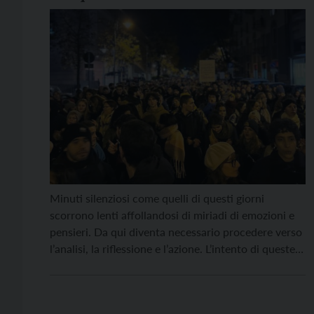
Minuti silenziosi come quelli di questi giorni
scorrono lenti affollandosi di miriadi di emozioni e
pensieri. Da qui diventa necessario procedere verso
l’analisi, la riflessione e l’azione. L’intento di queste
righe vorrebbe essere costruttivo: che cosa, nel
corso della vita di una persona, aiuta a intessere
relazioni libere e felici? Non ne farei una questione