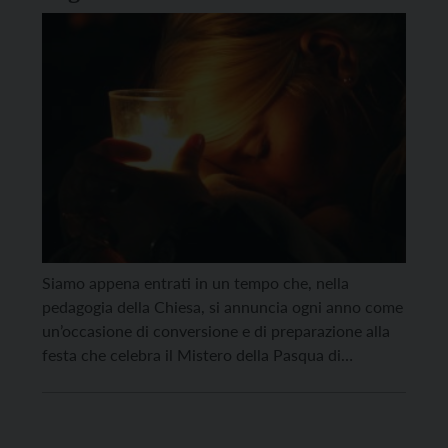
Siamo appena entrati in un tempo che, nella
pedagogia della Chiesa, si annuncia ogni anno come
un’occasione di conversione e di preparazione alla
festa che celebra il Mistero della Pasqua di
Risurrezione, il fulcro della fede cristiana, la Vera
Speranza. Si prospetta per i cristiani la possibilità di
vivere un tempo diverso da quello cosiddetto […]