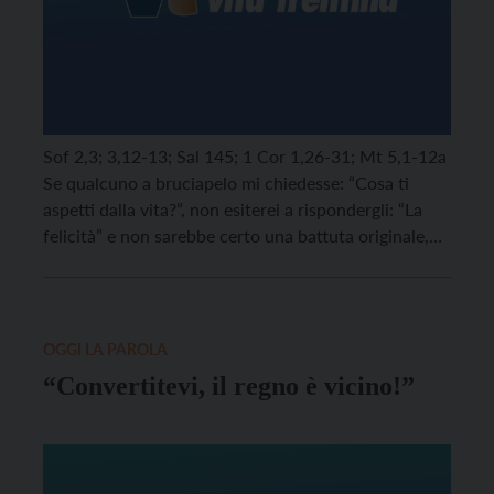
Sof 2,3; 3,12-13; Sal 145; 1 Cor 1,26-31; Mt 5,1-12a
Se qualcuno a bruciapelo mi chiedesse: “Cosa ti
aspetti dalla vita?”, non esiterei a rispondergli: “La
felicità” e non sarebbe certo una battuta originale,
perché credo che tutti noi risponderemmo nello
stesso modo. Ogni persona istintivamente cerca di
essere felice, si adopera senza sosta per […]
OGGI LA PAROLA
“Convertitevi, il regno è vicino!”