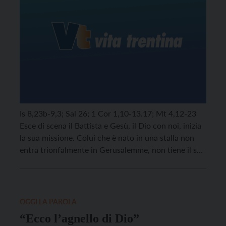
Is 8,23b-9,3; Sal 26; 1 Cor 1,10-13.17; Mt 4,12-23
Esce di scena il Battista e Gesù, il Dio con noi, inizia
la sua missione. Colui che è nato in una stalla non
entra trionfalmente in Gerusalemme, non tiene il suo
primo discorso nel tempio, ma fugge dai centri di
potere, diffida delle autorità religiose e […]
OGGI LA PAROLA
“Ecco l’agnello di Dio”