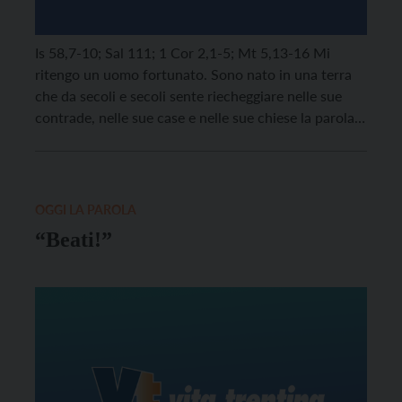
Is 58,7-10; Sal 111; 1 Cor 2,1-5; Mt 5,13-16 Mi
ritengo un uomo fortunato. Sono nato in una terra
che da secoli e secoli sente riecheggiare nelle sue
contrade, nelle sue case e nelle sue chiese la parola
del vangelo e pochi giorni dopo la mia nascita un
sacerdote mi ha donato la luce, versando […]
OGGI LA PAROLA
“Beati!”