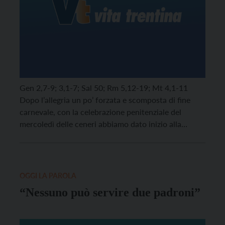
Gen 2,7-9; 3,1-7; Sal 50; Rm 5,12-19; Mt 4,1-11
Dopo l’allegria un po’ forzata e scomposta di fine
carnevale, con la celebrazione penitenziale del
mercoledì delle ceneri abbiamo dato inizio alla
quaresima. Le ultime sfilate di carri di questa
domenica e lo scorrere più o meno frenetico della
nostra vita non ci aiutano certo a […]
OGGI LA PAROLA
“Nessuno può servire due padroni”