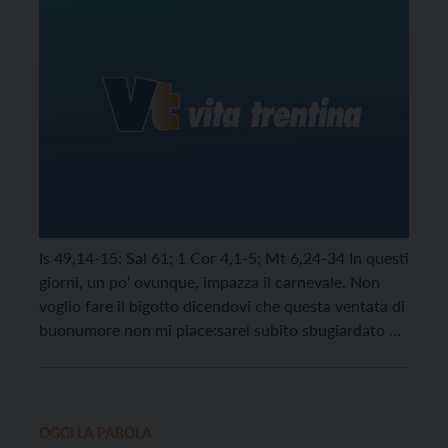
Is 49,14-15; Sal 61; 1 Cor 4,1-5; Mt 6,24-34 In questi
giorni, un po’ ovunque, impazza il carnevale. Non
voglio fare il bigotto dicendovi che questa ventata di
buonumore non mi piace:sarei subito sbugiardato da
chi mi conosce bene. Il carnevale mi ha sempre
incantato con i suoi fantasiosi carri e con le sue
maschere […]
OGGI LA PAROLA