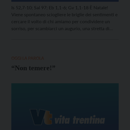
Is 52,7-10; Sal 97; Eb 1,1-6; Gv 1,1-18 È Natale!
Viene spontaneo sciogliere le briglie dei sentimenti e
cercare il volto di chi amiamo per condividere un
sorriso, per scambiarci un augurio, una stretta di
mano o un abbraccio che dice tutto di noi: il nostro
bisogno di sentirci uniti a qualcuno, di poter
ascoltare […]
OGGI LA PAROLA
“Non temere!”