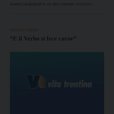
essere catapultati in un altro mondo. Il nostro
sguardo, estasiato dal fulgore di una stella, sorpreso
dalla magnificenza dei tre pellegrini d’Oriente,
incuriosito da quei doni preziosi, forieri di significati
e […]
OGGI LA PAROLA
“E il Verbo si fece carne”