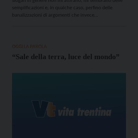
semplificazioni e, in qualche caso, perfino delle
banalizzazioni di argomenti che invece
meriterebbero di essere approfonditi. Un’espressione
del nostro linguaggio ecclesiale che proprio non mi
piace è “principi non negoziabili”, locuzione per anni
alla ribalta delle […]
OGGI LA PAROLA
“Sale della terra, luce del mondo”