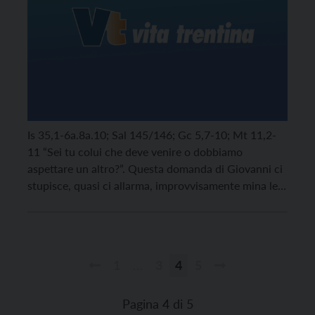
Is 35,1-6a.8a.10; Sal 145/146; Gc 5,7-10; Mt 11,2-
11 “Sei tu colui che deve venire o dobbiamo
aspettare un altro?”. Questa domanda di Giovanni ci
stupisce, quasi ci allarma, improvvisamente mina le
certezze che lo stesso precursore aveva deposto in
noi. Com’è possibile che proprio tu, Giovanni, che
hai sussultato di gioia nel grembo di tua […]
1
…
3
4
5
Paginazione
degli
Pagina 4 di 5
articoli