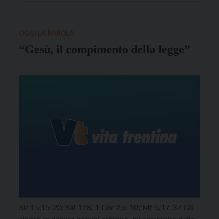
mettendoci contemporaneamente in guardia dal
rischio di essere insipidi a causa della nostra
tiepidezza e di schermare la […]
OGGI LA PAROLA
“Gesù, il compimento della legge”
Sir 15,15-20; Sal 118; 1 Cor 2,6-10; Mt 5,17-37 Gli
slogan in genere non mi attirano, mi sembrano delle