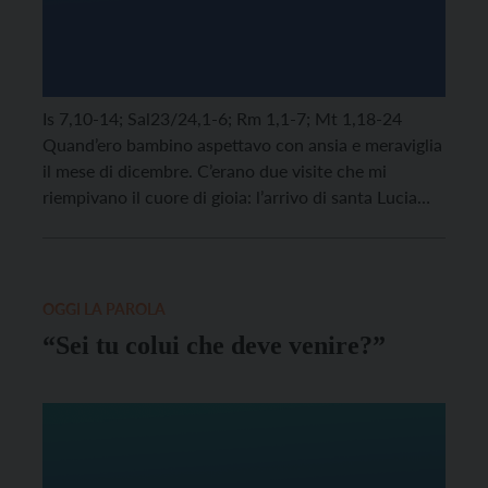
Is 7,10-14; Sal23/24,1-6; Rm 1,1-7; Mt 1,18-24
Quand’ero bambino aspettavo con ansia e meraviglia
il mese di dicembre. C’erano due visite che mi
riempivano il cuore di gioia: l’arrivo di santa Lucia
con i suoi doni, qualche indumento, piccoli giochi e
dolci, perché la “mia” santa Lucia era modesta, e la
nascita di Gesù. Il […]
OGGI LA PAROLA
“Sei tu colui che deve venire?”