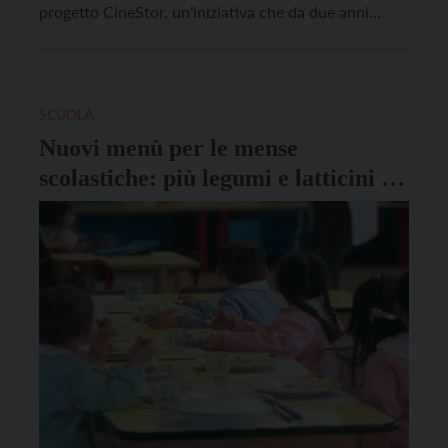
progetto CineStor, un’iniziativa che da due anni
coinvolge le classi quarte dell’istituto attraverso un
innovativo binomio: insegnare come funzionano
alcuni dei mestieri del cinema e applicare queste
conoscenze in ambito […]
SCUOLA
Nuovi menù per le mense
scolastiche: più legumi e latticini e
meno carne