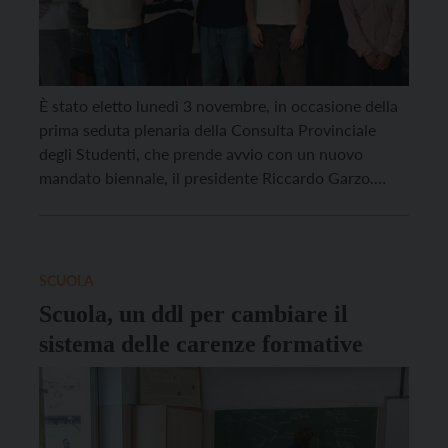
È stato eletto lunedì 3 novembre, in occasione della
prima seduta plenaria della Consulta Provinciale
degli Studenti, che prende avvio con un nuovo
mandato biennale, il presidente Riccardo Garzo.
Eletto con 47 voti su 105 votanti, Riccardo Garzo
frequenta l’ultimo anno dell’Istituto Tecnico
Economico “A. Tambosi” di Trento, è membro della
Consulta già da tre […]
SCUOLA
Scuola, un ddl per cambiare il
sistema delle carenze formative