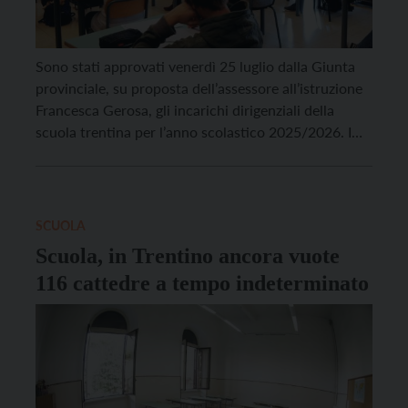
Sono stati approvati venerdì 25 luglio dalla Giunta
provinciale, su proposta dell’assessore all’istruzione
Francesca Gerosa, gli incarichi dirigenziali della
scuola trentina per l’anno scolastico 2025/2026. I
criteri di conferimento, che sono stati oggetto di
concertazione sindacale conclusasi positivamente
nel maggio scorso, prevedono il perseguimento della
stabilità degli incarichi conferiti, compatibilmente
SCUOLA
con le esigenze organizzative derivanti […]
Scuola, in Trentino ancora vuote
116 cattedre a tempo indeterminato