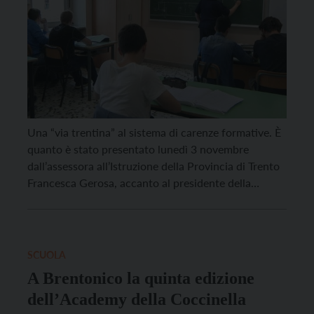
Una “via trentina” al sistema di carenze formative. È
quanto è stato presentato lunedì 3 novembre
dall’assessora all’Istruzione della Provincia di Trento
Francesca Gerosa, accanto al presidente della
Provincia di Trento Maurizio Fugatti. La proposta –
contenuta in un disegno di legge che dovrà essere
esaminato dalla Commissione consiliare competente
e che poi approderà in […]
SCUOLA
A Brentonico la quinta edizione
dell’Academy della Coccinella