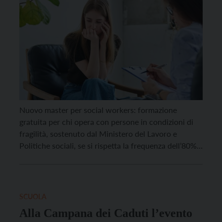
Nuovo master per social workers: formazione
gratuita per chi opera con persone in condizioni di
fragilità, sostenuto dal Ministero del Lavoro e
Politiche sociali, se si rispetta la frequenza dell’80%.
Sarà possibile presentare la domanda entro lunedì
15 dicembre, per iscriversi al nuovo master
dell’Università di Trento dedicato a chi lavora con
persone in condizioni di fragilità nelle […]
SCUOLA
Alla Campana dei Caduti l’evento