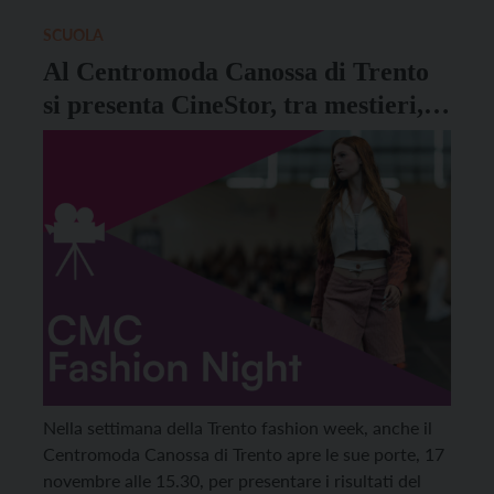
sociale e offrire strumenti concreti per leggere i
conflitti […]
SCUOLA
Al Centromoda Canossa di Trento
si presenta CineStor, tra mestieri,
cinema e storia
Nella settimana della Trento fashion week, anche il
Centromoda Canossa di Trento apre le sue porte, 17
novembre alle 15.30, per presentare i risultati del