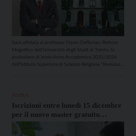
Sarà affidata al professor Flavio Deflorian, Rettore
Magnifico dell’Università degli Studi di Trento, la
prolusione di inizio Anno Accademico 2025/2026
dell’Istituto Superiore di Scienze Religiose “Romano
Guardini” di Trento. L’appuntamento è per
domani, mercoledì 25 febbraio alle ore 17.30 presso
l’Aula Magna del Collegio Arcivescovile e avrà come
tema “Cultura e sapere per lo sviluppo dell’umano”,
SCUOLA
prospettiva da sempre al […]
Iscrizioni entro lunedì 15 dicembre
per il nuovo master gratuito
dedicato ai social workers