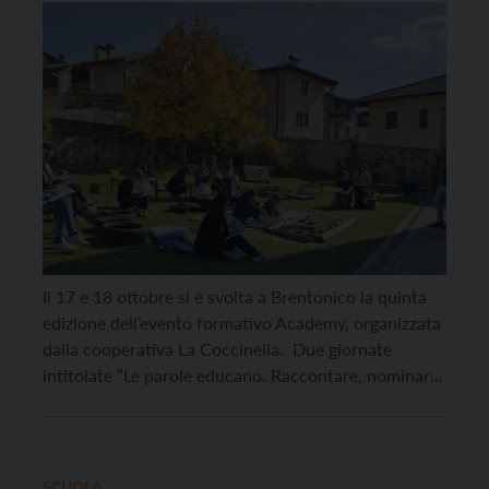
Il 17 e 18 ottobre si è svolta a Brentonico la quinta
edizione dell’evento formativo Academy, organizzata
dalla cooperativa La Coccinella. Due giornate
intitolate “Le parole educano. Raccontare, nominare,
restituire: così nasce la relazione”, che hanno
coinvolto educatori di tutt’Italia che vivono
quotidianamente l’educazione come spazio di
incontro, ascolto e crescita condivisa. Il pomeriggio
SCUOLA