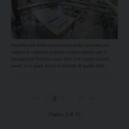
A poche ore dalla conclusione delle chiamate per
coprire le cattedre a tempo indeterminato per il
sostegno in Trentino sono ben 116 i posti rimasti
vuoti, tra i quali anche la totalità di quelli della
scuola primaria, con 72 cattedre scoperte, in quanto
non è stato fatto il concorso, mentre alle medie, a
fronte di […]
1
2
3
…
15
Paginazione
degli
Pagina 2 di 15
articoli