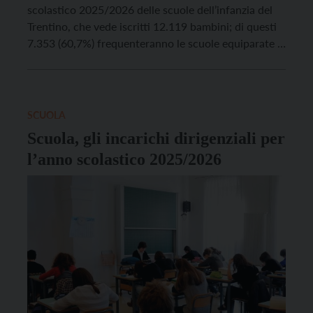
scolastico 2025/2026 delle scuole dell’infanzia del
Trentino, che vede iscritti 12.119 bambini; di questi
7.353 (60,7%) frequenteranno le scuole equiparate e
4.766 (39,3%) le scuole provinciali. Le iscrizioni
rispetto allo scorso anno evidenziano una flessione
pari al 2%. Nelle 260 scuole distribuite sull’intero
territorio provinciale, di cui 111 provinciali […]
SCUOLA
Scuola, gli incarichi dirigenziali per
l’anno scolastico 2025/2026