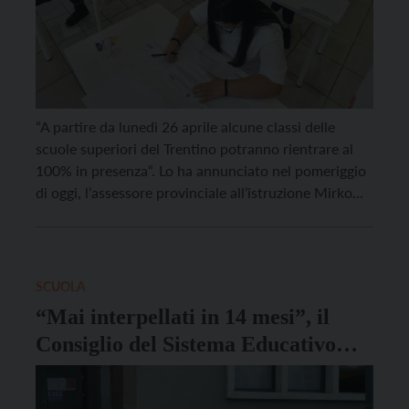
“A partire da lunedì 26 aprile alcune classi delle
scuole superiori del Trentino potranno rientrare al
100% in presenza“. Lo ha annunciato nel pomeriggio
di oggi, l’assessore provinciale all’istruzione Mirko
Bisesti, incontrando in videoconferenza, insieme a
Roberto Ceccato, dirigente del Dipartimento
istruzione della Provincia e alla sovrintendente
scolastica Viviana Sbardella, i dirigenti scolatici delle
SCUOLA
scuole […]
“Mai interpellati in 14 mesi”, il
Consiglio del Sistema Educativo
Provinciale richiama la Giunta