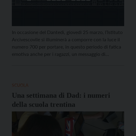
In occasione del Dantedì, giovedì 25 marzo, l’Istituto
Arcivescovile si illuminerà a comporre con la luce il
numero 700 per portare, in questo periodo di fatica
emotiva anche per i ragazzi, un messaggio di
speranza. Alle 21, nel rispetto delle normative, il
primo canto dell’Inferno sarà declamato dal cortile
della scuola dalla voce di uno […]
SCUOLA
Una settimana di Dad: i numeri
della scuola trentina