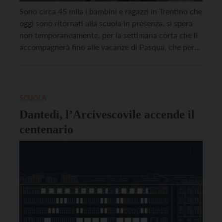
Sono circa 45 mila i bambini e ragazzi in Trentino che
oggi sono ritornati alla scuola in presenza, si spera
non temporaneamente, per la settimana corta che li
accompagnerà fino alle vacanze di Pasqua, che per
gran parte degli istituti scattano mercoledì 31 marzo.
Nonostante per il Trentino sia stata confermata la
“zona rossa“, la […]
SCUOLA
Dantedì, l’Arcivescovile accende il
centenario