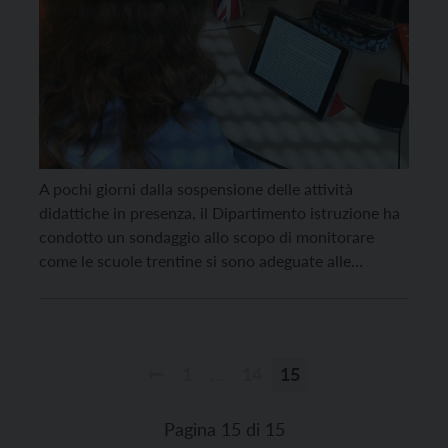
A pochi giorni dalla sospensione delle attività
didattiche in presenza, il Dipartimento istruzione ha
condotto un sondaggio allo scopo di monitorare
come le scuole trentine si sono adeguate alle
limitazioni imposte dalla “zona rossa” e alla
conseguente Didattica a distanza. Alla rilevazione ha
partecipato la totalità delle scuole del primo e del
secondo ciclo. I […]
1
…
14
15
Paginazione
degli
Pagina 15 di 15
articoli