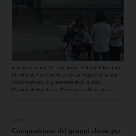
Nei giorni scorsi, il Consiglio del Sistema Educativo
Provinciale ha approvato a larga maggioranza una
mozione rivolta al presidente della Giunta
Provinciale Fugatti e all’Assessore all’istruzione
Bisesti, denunciando lo scarso coinvolgimento
dell’organismo nato per dare voce a tutte le
componenti del sistema educativo provinciale da
parte delle istituzioni. “In un periodo di circa
SCUOLA
quattordici mesi […]
Composizione dei gruppi classe per