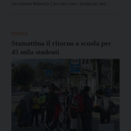
istruzione Roberto Ceccato con i sindacati del
mondo della scuola, l’assessore ha manifestato la
volontà della Giunta di valutare attentamente
l’ipotesi di un prolungamento del calendario
scolastico nel mese di luglio […]
SCUOLA
Stamattina il ritorno a scuola per
45 mila studenti