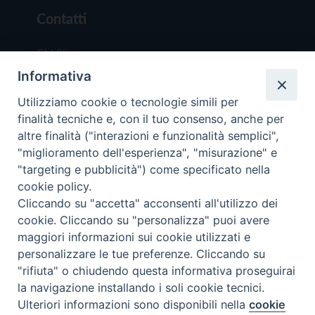
Contatti
Chi Siamo
Informativa
Redazione
Scrivici
Utilizziamo cookie o tecnologie simili per
finalità tecniche e, con il tuo consenso, anche per
altre finalità ("interazioni e funzionalità semplici",
"miglioramento dell'esperienza", "misurazione" e
"targeting e pubblicità") come specificato nella
cookie policy.
Copyright © 2019 - Tutti i diritti riservati - Vit
Cliccando su "accetta" acconsenti all'utilizzo dei
Trentina Editrice
cookie. Cliccando su "personalizza" puoi avere
maggiori informazioni sui cookie utilizzati e
Privacy Policy
personalizzare le tue preferenze. Cliccando su
Torna all'inizi
"rifiuta" o chiudendo questa informativa proseguirai
la navigazione installando i soli cookie tecnici.
Ulteriori informazioni sono disponibili nella
cookie
Preferenze Cookie