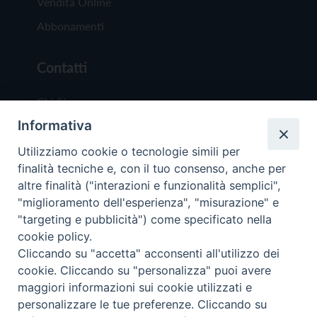
Vendita Online
Abbonamenti
Contatti
Chi Siamo
Informativa
Redazione
Scrivici
Utilizziamo cookie o tecnologie simili per
finalità tecniche e, con il tuo consenso, anche per
altre finalità ("interazioni e funzionalità semplici",
"miglioramento dell'esperienza", "misurazione" e
"targeting e pubblicità") come specificato nella
cookie policy.
Copyright © 2019 - Tutti i diritti riservati - Vit
Cliccando su "accetta" acconsenti all'utilizzo dei
Trentina Editrice
cookie. Cliccando su "personalizza" puoi avere
maggiori informazioni sui cookie utilizzati e
Privacy Policy
personalizzare le tue preferenze. Cliccando su
Torna all'inizi