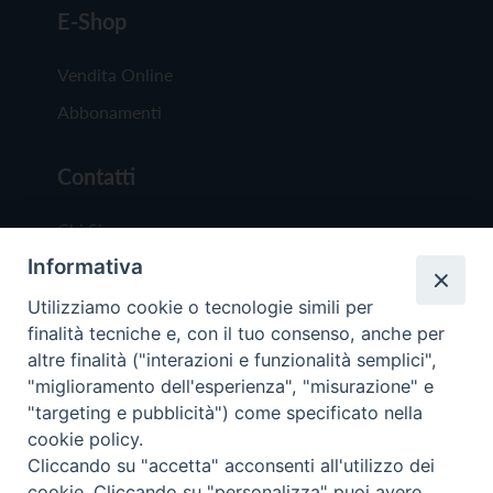
E-Shop
Vendita Online
Abbonamenti
Contatti
Chi Siamo
Informativa
Redazione
Scrivici
Utilizziamo cookie o tecnologie simili per
finalità tecniche e, con il tuo consenso, anche per
altre finalità ("interazioni e funzionalità semplici",
"miglioramento dell'esperienza", "misurazione" e
"targeting e pubblicità") come specificato nella
cookie policy.
Copyright © 2019 - Tutti i diritti riservati - Vit
Cliccando su "accetta" acconsenti all'utilizzo dei
Trentina Editrice
cookie. Cliccando su "personalizza" puoi avere