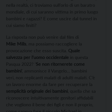
nella realtà, ci troviamo sull’orlo di un baratro
mondiale, di cui saranno vittima in primo luogo
bambini e ragazzi? E come uscire dal tunnel in
cui siamo finiti?
La risposta non può venire dal film di
Mike Mills
, ma possiamo raccogliere la
provocazione che esso suscita.
Quale
salvezza per l’uomo occidentale
in questa
Pasqua 2022? ‘
Se non ritornerete come
bambini
’, ammonisce il Vangelo… bambini
veri, non replicanti malati di adulti malati. C’è
un lavoro enorme da fare per recuperare la
semplicità originale dei bambini
, quella che sa
riconoscere intuitivamente genitori affidabili
che vogliono il bene dei figli e non il proprio,
come sapeva fare il piccolo Michael in