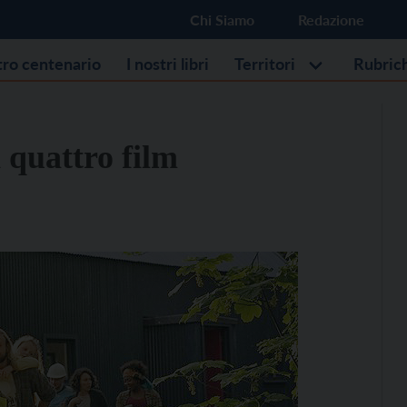
Chi Siamo
Redazione
stro centenario
I nostri libri
Territori
Rubric
n quattro film