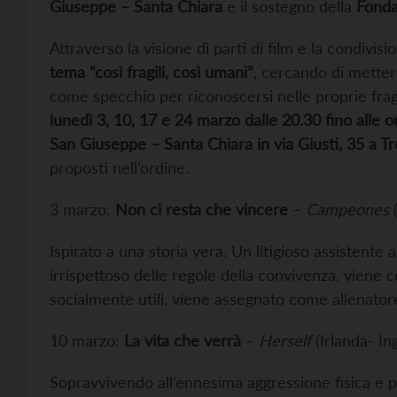
Giuseppe – Santa Chiara
e il sostegno della
Fonda
Attraverso la visione di parti di film e la condivi
tema “così fragili, così umani”
, cercando di mettere
come specchio per riconoscersi nelle proprie fragil
lunedì 3, 10, 17 e 24 marzo dalle 20.30 fino alle 
San Giuseppe – Santa Chiara in via Giusti, 35 a Tr
proposti nell’ordine.
3 marzo:
Non ci resta che vincere
–
Campeones
(
Ispirato a una storia vera. Un litigioso assistente
irrispettoso delle regole della convivenza, viene c
socialmente utili, viene assegnato come allenator
10 marzo:
La vita che verrà
–
Herself
(Irlanda- Ing
Sopravvivendo all’ennesima aggressione fisica e 