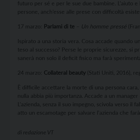
futuro per sé e per le sue due bambine. L’aiuto e l
persone, anch’esse alle prese con difficoltà esiste
17 marzo:
Parlami di te
–
Un homme pressé
(Fran
Ispirato a una storia vera. Cosa accade quando un
teso al successo? Perse le proprie sicurezze, si p
sanerà non solo il deficit fisico ma farà sperimenta
24 marzo:
Collateral beauty
(Stati Uniti, 2016), re
È difficile accettare la morte di una persona cara
nulla abbia più importanza. Accade a un manager
L’azienda, senza il suo impegno, scivola verso il fa
atto un escamotage per salvare l’azienda che farà
di
redazione VT