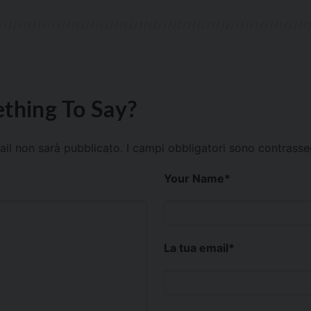
thing To Say?
mail non sarà pubblicato.
I campi obbligatori sono contrass
Your Name
*
La tua email
*