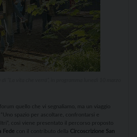
di “La vita che verrà”, in programma lunedì 10 marzo
neforum quello che vi segnaliamo, ma un viaggio
 “Uno spazio per ascoltare, confrontarsi e
 altri”, così viene presentato il percorso proposto
a Fede
con il contributo della
Circoscrizione San