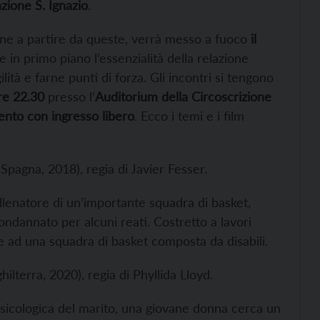
zione S. Ignazio
.
sione a partire da queste, verrà messo a fuoco
il
 in primo piano l’essenzialità della relazione
ità e farne punti di forza. Gli incontri si tengono
ore 22.30
presso l’
Auditorium della Circoscrizione
ento con ingresso libero
. Ecco i temi e i film
Spagna, 2018), regia di Javier Fesser.
 allenatore di un’importante squadra di basket,
ondannato per alcuni reati. Costretto a lavori
e ad una squadra di basket composta da disabili.
hilterra, 2020), regia di Phyllida Lloyd.
psicologica del marito, una giovane donna cerca un