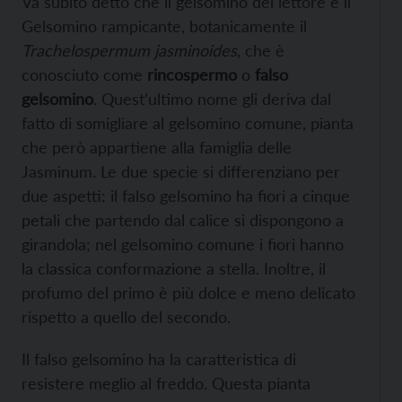
Va subito detto che il gelsomino del lettore è il
Gelsomino rampicante, botanicamente il
Trachelospermum jasminoides
, che è
conosciuto come
rincospermo
o
falso
gelsomino
. Quest’ultimo nome gli deriva dal
fatto di somigliare al gelsomino comune, pianta
che però appartiene alla famiglia delle
Jasminum. Le due specie si differenziano per
due aspetti: il falso gelsomino ha fiori a cinque
petali che partendo dal calice si dispongono a
girandola; nel gelsomino comune i fiori hanno
la classica conformazione a stella. Inoltre, il
profumo del primo è più dolce e meno delicato
rispetto a quello del secondo.
Il falso gelsomino ha la caratteristica di
resistere meglio al freddo. Questa pianta