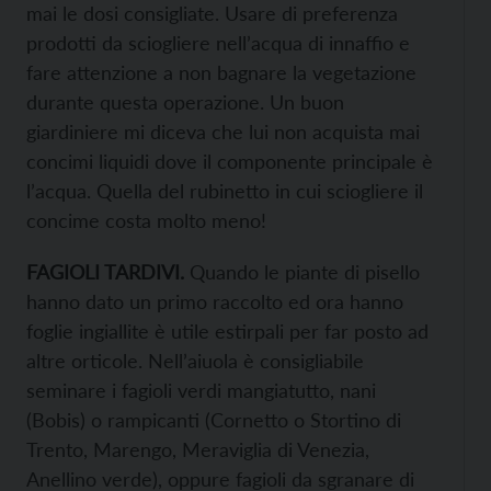
mai le dosi consigliate. Usare di preferenza
prodotti da sciogliere nell’acqua di innaffio e
fare attenzione a non bagnare la vegetazione
durante questa operazione. Un buon
giardiniere mi diceva che lui non acquista mai
concimi liquidi dove il componente principale è
l’acqua. Quella del rubinetto in cui sciogliere il
concime costa molto meno!
FAGIOLI TARDIVI.
Quando le piante di pisello
hanno dato un primo raccolto ed ora hanno
foglie ingiallite è utile estirpali per far posto ad
altre orticole. Nell’aiuola è consigliabile
seminare i fagioli verdi mangiatutto, nani
(Bobis) o rampicanti (Cornetto o Stortino di
Trento, Marengo, Meraviglia di Venezia,
Anellino verde), oppure fagioli da sgranare di