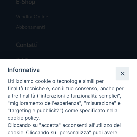
E-Shop
Vendita Online
Abbonamenti
Contatti
Chi Siamo
Informativa
Redazione
Scrivici
Utilizziamo cookie o tecnologie simili per
finalità tecniche e, con il tuo consenso, anche per
altre finalità ("interazioni e funzionalità semplici",
"miglioramento dell'esperienza", "misurazione" e
"targeting e pubblicità") come specificato nella
cookie policy.
Copyright © 2019 - Tutti i diritti riservati - Vit
Cliccando su "accetta" acconsenti all'utilizzo dei
Trentina Editrice
cookie. Cliccando su "personalizza" puoi avere