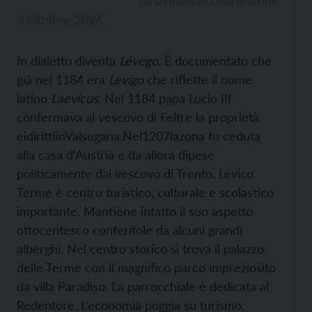
Lo stemma di Levico Terme
3 Ottobre 2024
In dialetto diventa
Lévego
. È documentato che
già nel 1184 era
Levigo
che riflette il nome
latino
Laevicus
. Nel 1184 papa Lucio III
confermava al vescovo di Feltre la proprietà
eidirittiinValsugana.Nel1207lazona fu ceduta
alla casa d’Austria e da allora dipese
politicamente dal vescovo di Trento. Levico
Terme è centro turistico, culturale e scolastico
importante. Mantiene intatto il suo aspetto
ottocentesco conferitole da alcuni grandi
alberghi. Nel centro storico si trova il palazzo
delle Terme con il magnifico parco impreziosito
da villa Paradiso. La parrocchiale è dedicata al
Redentore. L’economia poggia su turismo,