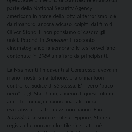
operazione planetaria di controllo telefonico da
parte della National Security Agency
americana in nome della lotta al terrorismo, c’è
da rimanere, ancora adesso, colpiti, dal film di
Oliver Stone. E non pensiamo di essere gli
unici. Perché, in
Snowden
, il racconto
cinematografico fa sembrare le tesi orwelliane
contenute in
1984
un affare da principianti.
La Nsa mentì fin davanti al Congresso, aveva in
mano i nostri smartphone, era ormai fuori
controllo, giudice di sé stessa. E’ il vero “buco
nero” degli Stati Uniti, almeno di questi ultimi
anni. Le immagini hanno una tale forza
evocativa che altri mezzi non hanno. E in
Snowden
l’assunto è palese. Eppure, Stone è
regista che non ama lo stile ricercato, né