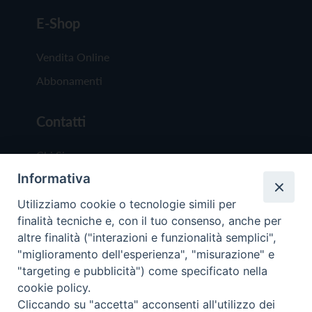
E-Shop
Vendita Online
Abbonamenti
Contatti
Chi Siamo
Informativa
Redazione
Scrivici
Utilizziamo cookie o tecnologie simili per
finalità tecniche e, con il tuo consenso, anche per
altre finalità ("interazioni e funzionalità semplici",
"miglioramento dell'esperienza", "misurazione" e
"targeting e pubblicità") come specificato nella
cookie policy.
Copyright © 2019 - Tutti i diritti riservati - Vit
Cliccando su "accetta" acconsenti all'utilizzo dei
Trentina Editrice