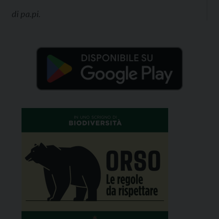
di
pa.pi.