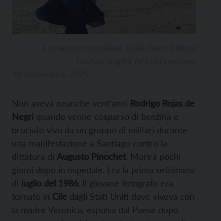
La mirada incendiada, della cilena Tatiana
Gaviola, miglior film del concorso
19 Novembre 2021
Non aveva neanche vent’anni
Rodrigo Rojas de
Negri
quando venne cosparso di benzina e
bruciato vivo da un gruppo di militari durante
una manifestazione a Santiago contro la
dittatura di
Augusto Pinochet
. Morirà pochi
giorni dopo in ospedale. Era la prima settimana
di
luglio del 1986
. Il giovane fotografo era
tornato in
Cile
dagli Stati Uniti dove viveva con
la madre Veronica, espulsa dal Paese dopo