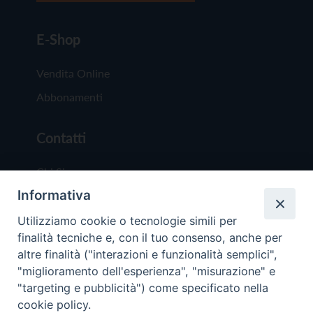
E-Shop
Vendita Online
Abbonamenti
Contatti
Chi Siamo
Informativa
Redazione
Scrivici
Utilizziamo cookie o tecnologie simili per
finalità tecniche e, con il tuo consenso, anche per
altre finalità ("interazioni e funzionalità semplici",
"miglioramento dell'esperienza", "misurazione" e
"targeting e pubblicità") come specificato nella
cookie policy.
Copyright © 2019 - Tutti i diritti riservati - Vit