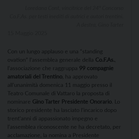
Loredana Cont, vincitrice del 24° Concorso
Co.F.As. per testi inediti di autrici e autori trentini.
A destra, Gino Tarter
15 Maggio 2025
Con un lungo applauso e una “standing
ovation” l’assemblea generale della
Co.F.As.
,
l’associazione che raggruppa
99 compagnie
amatoriali del Trentino
, ha approvato
all’unanimità domenica 11 maggio presso il
Teatro Comunale di Vattaro la proposta di
nominare
Gino Tarter Presidente Onorario
. Lo
storico presidente ha lasciato l’incarico dopo
trent’anni di appassionato impegno e
l’assemblea riconoscente ne ha decretato, per
acclamazione, la nomina a Presidente