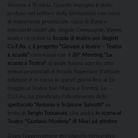
Vicenza e Brescia. Grande impegno è stato
profuso nel settore della formazione con corsi
di importanza provinciale, corsi di Zona e
interventi rivolti alle singole Compagnie. Vanno
inoltre ricordati la
Scuola di teatro per Registi
Co.F.As.
e
il progetto “Giovani a teatro – Teatro
a scuola”
conclusosi con il
26° Meeting “La
scuola a Teatro”
al quale hanno aderito otto
istituti provinciali di Scuola Superiore (l’attuale
edizione è in corso in questi giorni fino al 16
maggio al Teatro San Marco a Trento). La
Co.F.As. ha pianificato l’allestimento dello
spettacolo “Antonio e Scipione Salvotti”
su
testo di
Sergio Tomasoni
, che andrà
in scena al
Teatro “Gustavo Modena” di Mori ad ottobre
.
Dopo l’approvazione del bilancio consuntivo