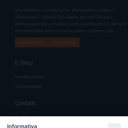
Vita Trentina, tramite la Fisc (Federazione Italiana
Settimanali Cattolici), ha aderito allo IAP (Istituto
dell'Autodisciplina Pubblicitaria) accettando il Codice di
Autodisciplina della Comunicazione Commerciale
Privacy Policy
Cookie Policy
E-Shop
Vendita Online
Abbonamenti
Contatti
Chi Siamo
Informativa
Redazione