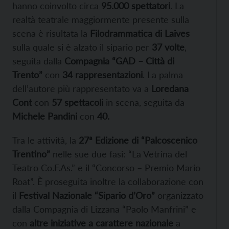
hanno coinvolto circa
95.000 spettatori
. La
realtà teatrale maggiormente presente sulla
scena è risultata la
Filodrammatica di Laives
sulla quale si è alzato il sipario per
37 volte
,
seguita dalla
Compagnia “GAD – Città di
Trento”
con
34 rappresentazioni
. La palma
dell’autore più rappresentato va a
Loredana
Cont
con
57 spettacoli
in scena, seguita da
Michele Pandini
con
40.
Tra le attività, la
27ª Edizione di “Palcoscenico
Trentino”
nelle sue due fasi: “La Vetrina del
Teatro Co.F.As.” e il “Concorso – Premio Mario
Roat”. È proseguita inoltre la collaborazione con
il
Festival Nazionale “Sipario d’Oro”
organizzato
dalla Compagnia di Lizzana “Paolo Manfrini” e
con
altre iniziative a carattere nazionale
a