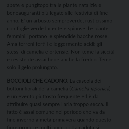
abete e pungitopo tra le piante natalizie e
beneauguranti più legate alle festività di fine
anno. E’ un arbusto sempreverde, rusticissimo
con foglie verde lucente e spinose. Le piante
femminili portano le splendide bacche rosse.
Ama terreni fertili e leggermente acidi: gli
stessi di camelia e ortensie. Non teme la siccità
e resistente assai bene anche la freddo. Teme
solo il gelo prolungato.
BOCCIOLI CHE CADONO.
La cascola dei
bottoni fiorali della camelia (
Camelia japonica
)
è un evento piuttosto frequente ed è da
attribuire quasi sempre l’aria troppo secca. Il
fatto è assai comune nel periodo che va da
fine inverno a metà primavera quando questo
fiore produce molti boccioli. La caduta si