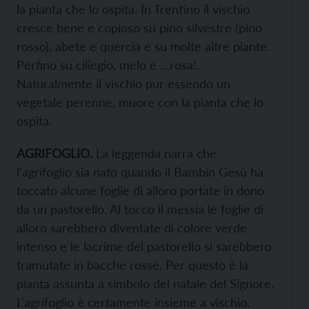
la pianta che lo ospita. In Trentino il vischio
cresce bene e copioso su pino silvestre (pino
rosso), abete e quercia e su molte altre piante.
Perfino su ciliegio, melo e …rosa!.
Naturalmente il vischio pur essendo un
vegetale perenne, muore con la pianta che lo
ospita.
AGRIFOGLIO.
La leggenda narra che
l’agrifoglio sia nato quando il Bambin Gesù ha
toccato alcune foglie di alloro portate in dono
da un pastorello. Al tocco il messia le foglie di
alloro sarebbero diventate di colore verde
intenso e le lacrime del pastorello si sarebbero
tramutate in bacche rosse. Per questo è la
pianta assunta a simbolo del natale del Signore.
L’agrifoglio è certamente insieme a vischio,