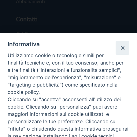
Abbonamenti
Contatti
Chi Siamo
Informativa
Redazione
Scrivici
Utilizziamo cookie o tecnologie simili per
finalità tecniche e, con il tuo consenso, anche per
altre finalità ("interazioni e funzionalità semplici",
"miglioramento dell'esperienza", "misurazione" e
"targeting e pubblicità") come specificato nella
cookie policy.
Copyright © 2019 - Tutti i diritti riservati - Vit
Cliccando su "accetta" acconsenti all'utilizzo dei
Trentina Editrice
cookie. Cliccando su "personalizza" puoi avere
maggiori informazioni sui cookie utilizzati e
Privacy Policy
personalizzare le tue preferenze. Cliccando su
Torna all'inizi
"rifiuta" o chiudendo questa informativa proseguirai
la navigazione installando i soli cookie tecnici.