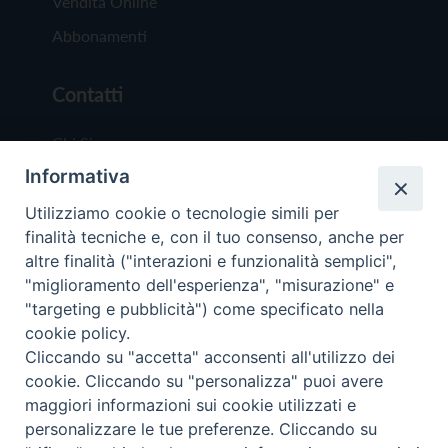
Vendita Online
Abbonamenti
Contatti
Chi Siamo
Informativa
Redazione
Scrivici
Utilizziamo cookie o tecnologie simili per
finalità tecniche e, con il tuo consenso, anche per
altre finalità ("interazioni e funzionalità semplici",
"miglioramento dell'esperienza", "misurazione" e
"targeting e pubblicità") come specificato nella
cookie policy.
Copyright © 2019 - Tutti i diritti riservati - Vit
Cliccando su "accetta" acconsenti all'utilizzo dei
Trentina Editrice
cookie. Cliccando su "personalizza" puoi avere
maggiori informazioni sui cookie utilizzati e
Privacy Policy
personalizzare le tue preferenze. Cliccando su
Torna all'inizi