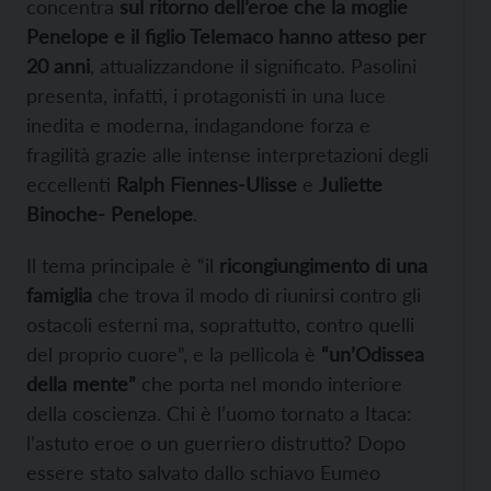
concentra
sul ritorno dell’eroe che la moglie
Penelope e il figlio Telemaco hanno atteso per
20 anni
, attualizzandone il significato. Pasolini
presenta, infatti, i protagonisti in una luce
inedita e moderna, indagandone forza e
fragilità grazie alle intense interpretazioni degli
eccellenti
Ralph Fiennes-Ulisse
e
Juliette
Binoche- Penelope
.
Il tema principale è “il
ricongiungimento
di una
famiglia
che trova il modo di riunirsi contro gli
ostacoli esterni ma, soprattutto, contro quelli
del proprio cuore”, e la pellicola è
“un’Odissea
della mente”
che porta nel mondo interiore
della coscienza. Chi è l’uomo tornato a Itaca:
l’astuto eroe o un guerriero distrutto? Dopo
essere stato salvato dallo schiavo Eumeo