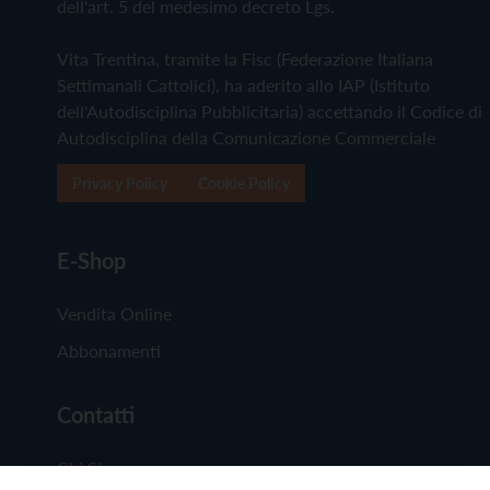
dell'art. 5 del medesimo decreto Lgs.
Vita Trentina, tramite la Fisc (Federazione Italiana
Settimanali Cattolici), ha aderito allo IAP (Istituto
dell'Autodisciplina Pubblicitaria) accettando il Codice di
Autodisciplina della Comunicazione Commerciale
Privacy Policy
Cookie Policy
E-Shop
Vendita Online
Abbonamenti
Contatti
Chi Siamo