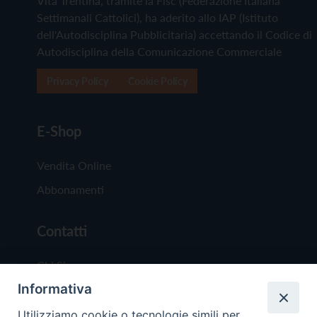
Vita Trentina, tramite la Fisc (Federazione Italiana
Settimanali Cattolici), ha aderito allo IAP (Istituto
dell'Autodisciplina Pubblicitaria) accettando il Codice di
Autodisciplina della Comunicazione Commerciale
Privacy Policy
Cookie Policy
E-Shop
Vendita Online
Abbonamenti
Contatti
Chi Siamo
Informativa
Redazione
Scrivici
Utilizziamo cookie o tecnologie simili per