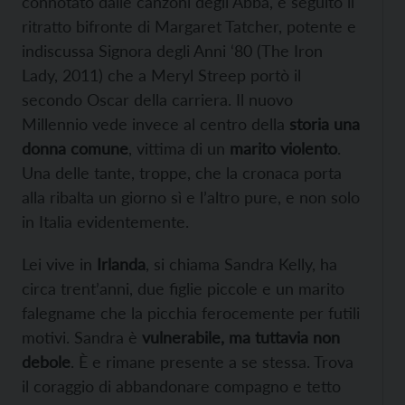
connotato dalle canzoni degli Abba, è seguito il
ritratto bifronte di Margaret Tatcher, potente e
indiscussa Signora degli Anni ‘80 (The Iron
Lady, 2011) che a Meryl Streep portò il
secondo Oscar della carriera. Il nuovo
Millennio vede invece al centro della
storia una
donna comune
, vittima di un
marito violento
.
Una delle tante, troppe, che la cronaca porta
alla ribalta un giorno sì e l’altro pure, e non solo
in Italia evidentemente.
Lei vive in
Irlanda
, si chiama Sandra Kelly, ha
circa trent’anni, due figlie piccole e un marito
falegname che la picchia ferocemente per futili
motivi. Sandra è
vulnerabile, ma tuttavia non
debole
. È e rimane presente a se stessa. Trova
il coraggio di abbandonare compagno e tetto