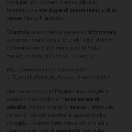
coniugale per cercare insieme alle due
bambine una
vita degna di questo nome e di se
stessa
. Herself, appunto.
Disperata
quanto basta, ma anche
determinata
a procurare una casa a sé e alle figlie, dovesse
costruirla con le sue mani, visto lo Stato
Sociale sempre più debole, lì come qui.
https://www.youtube.com/watch?
v=T_oka8FyPXk&ab_channel=SpettacoloEU
Nel nuovo racconto Phyllida Lloyd sceglie il
registro drammatico e il
tema sociale di
attualità
, ma non scorda la
musica
– affida alle
canzoni il vissuto emotivo di questa madre
coraggio – e porta l’attenzione più che sulla
violenza sulla
rete di prossimità
fatta dalle