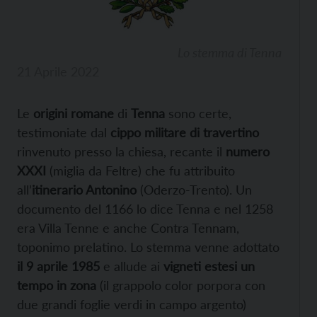
Lo stemma di Tenna
21 Aprile 2022
Le
origini romane
di
Tenna
sono certe,
testimoniate dal
cippo militare di travertino
rinvenuto presso la chiesa, recante il
numero
XXXI
(miglia da Feltre) che fu attribuito
all’
itinerario Antonino
(Oderzo-Trento). Un
documento del 1166 lo dice Tenna e nel 1258
era Villa Tenne e anche Contra Tennam,
toponimo prelatino. Lo stemma venne adottato
il 9 aprile 1985
e allude ai
vigneti estesi un
tempo in zona
(il grappolo color porpora con
due grandi foglie verdi in campo argento)