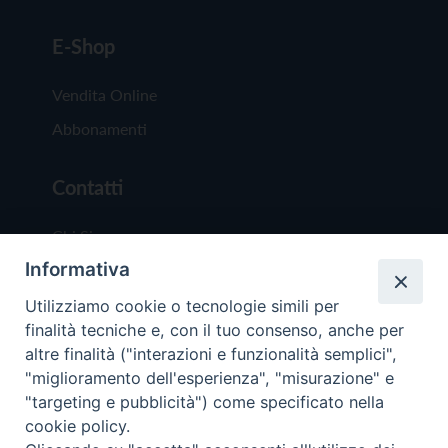
E-Shop
Vendita Online
Abbonamenti
Contatti
Chi Siamo
Informativa
Redazione
Scrivici
Utilizziamo cookie o tecnologie simili per
finalità tecniche e, con il tuo consenso, anche per
altre finalità ("interazioni e funzionalità semplici",
"miglioramento dell'esperienza", "misurazione" e
"targeting e pubblicità") come specificato nella
cookie policy.
Copyright © 2019 - Tutti i diritti riservati - Vit