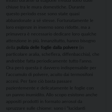
Infatti durante la stagione fredda sono state
chiuse tra le mura domestiche. Durante
questo periodo esse sono state quasi
abbandonate a sé stesse. Fortunatamente le
loro esigenze in inverno sono ridotte, ma a
primavera è necessario dedicare loro qualche
attenzione in più. Innanzitutto, hanno bisogno
della
pulizia delle foglie dalla polvere
(in
particolare aralia, scheflera, diffenbacchia), che
andrebbe fatta periodicamente tutto l’anno.
Ora però questa è davvero indispensabile per
l’accumulo di polvere, acuito dai termosifoni
accesi. Per fare ciò basta passare
pazientemente e delicatamente le foglie con
un panno inumidito. Allo scopo esistono anche
appositi prodotti in formato aerosol da
spruzzare sulle chiome: sono i “lucidanti