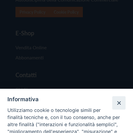
Privacy Policy
Cookie Policy
E-Shop
Vendita Online
Abbonamenti
Contatti
Chi Siamo
Informativa
Redazione
Scrivici
Utilizziamo cookie o tecnologie simili per
finalità tecniche e, con il tuo consenso, anche per
altre finalità ("interazioni e funzionalità semplici",
"miglioramento dell'esperienza", "misurazione" e