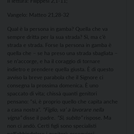
II lettura: Filippesi 2,1-11;
Vangelo: Matteo 21,28-32
Qual è la persona in gamba? Quella che va
sempre dritta per la sua strada? Sì, ma c’è
strada e strada. Forse la persona in gamba è
quella che – se ha preso una strada sbagliata –
se n’accorge, e ha il coraggio di tornare
indietro e prendere quella giusta. È di questo
avviso la breve parabola che il Signore ci
consegna la prossima domenica. È uno
spaccato di vita; chissà quanti genitori
pensano: “sì, è proprio quello che capita anche
a casa nostra”.
“Figlio, va’ a lavorare nella
vigna”
disse il padre.
“Sì, subito”
rispose. Ma
non ci andò. Certi figli sono specialisti
nell’abbindolare i genitori: ossequiosi,