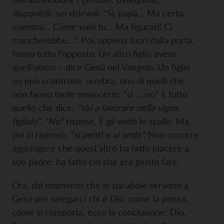
disponibili, servizievoli. ”Sì, papà… Ma certo,
mamma… Come vuoi tu… Ma figurati! Ci
mancherebbe…”. Poi, appena fuori dalla porta,
fanno tutto l’opposto. Un altro figlio aveva
quell’uomo – dice Gesù nel Vangelo. Un figlio
un può scontroso, sembra, uno di quelli che
non fanno tante smancerie; “sì … no” è tutto
quello che dice.
“Vai a lavorare nella vigna,
figliolo”. “No”
rispose. E gli voltò le spalle. Ma
poi ci ripensò:
“si pentì e vi andò”.
Non occorre
aggiungere che quest’altro ha fatto piacere a
suo padre, ha fatto ciò che era giusto fare.
Ora, dal momento che le parabole servono a
Gesù per spiegarci chi è Dio, come la pensa,
come si comporta, ecco la conclusione: Dio,