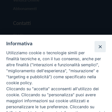
Abbonamenti
Contatti
Chi Siamo
Informativa
Redazione
Scrivici
Utilizziamo cookie o tecnologie simili per
finalità tecniche e, con il tuo consenso, anche per
altre finalità ("interazioni e funzionalità semplici",
"miglioramento dell'esperienza", "misurazione" e
"targeting e pubblicità") come specificato nella
cookie policy.
Copyright © 2019 - Tutti i diritti riservati - Vit
Cliccando su "accetta" acconsenti all'utilizzo dei
Trentina Editrice
cookie. Cliccando su "personalizza" puoi avere
maggiori informazioni sui cookie utilizzati e
Privacy Policy
personalizzare le tue preferenze. Cliccando su
Torna all'inizi