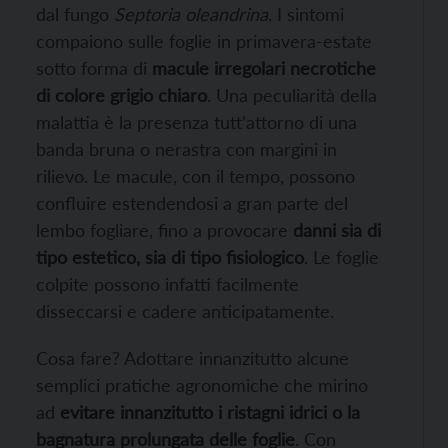
dal fungo
Septoria oleandrina
.
I sintomi
compaiono sulle foglie in primavera-estate
sotto forma di
macule irregolari necrotiche
di colore grigio chiaro
.
Una peculiarità della
malattia è la presenza tutt’attorno di una
banda bruna o nerastra con margini in
rilievo. Le macule, con il tempo, possono
confluire estendendosi a gran parte del
lembo
fogliare, fino a provocare
danni sia di
tipo estetico, sia di tipo fisiologico
. Le foglie
colpite possono infatti facilmente
disseccarsi e cadere anticipatamente.
Cosa fare? Adottare innanzitutto alcune
semplici pratiche agronomiche che mirino
ad
evitare innanzitutto i ristagni idrici o la
bagnatura prolungata delle foglie
. Con