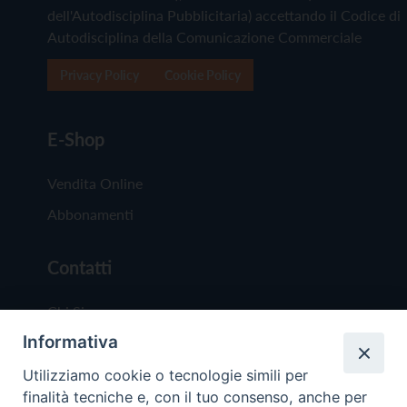
dell'Autodisciplina Pubblicitaria) accettando il Codice di
Autodisciplina della Comunicazione Commerciale
Privacy Policy
Cookie Policy
E-Shop
Vendita Online
Abbonamenti
Contatti
Chi Siamo
Informativa
Redazione
Scrivici
Utilizziamo cookie o tecnologie simili per
finalità tecniche e, con il tuo consenso, anche per