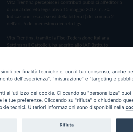
Vita Trentina percepisce i contributi pubblici all'editoria
di cui al decreto legislativo 15 maggio 2017, n. 70.
Indicazione resa ai sensi della lettera f) del comma 2
dell'art. 5 del medesimo decreto Lgs.
Vita Trentina, tramite la Fisc (Federazione Italiana
Settimanali Cattolici), ha aderito allo IAP (Istituto
dell'Autodisciplina Pubblicitaria) accettando il Codice di
Autodisciplina della Comunicazione Commerciale
imili per finalità tecniche e, con il tuo consenso, anche per 
Privacy Policy
Cookie Policy
amento dell'esperienza", "misurazione" e "targeting e pubbli
i all'utilizzo dei cookie. Cliccando su "personalizza" puoi
 Trentina Editrice
re le tue preferenze. Cliccando su "rifiuta" o chiudendo que
okie tecnici. Ulteriori informazioni sono disponibili nella
coo
Rifiuta