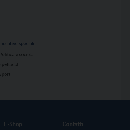
Iniziative speciali
Politica e società
Spettacoli
Sport
E-Shop
Contatti