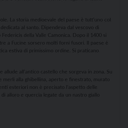
Sole. La storia medioevale del paese è tutt’uno col
la dedicata al santo. Dipendeva dal vescovo di
o Federicis della Valle Camonica. Dopo il 1400 si
e a Fucine sorsero molti forni fusori. Il paese è
tica estiva di primissimo ordine. Si praticano
 allude all’antico castello che sorgeva in zona. Su
merli alla ghibellina, aperto e finestrato, murato
ti esteriori non è precisato l’aspetto delle
 di alloro e quercia legate da un nastro giallo