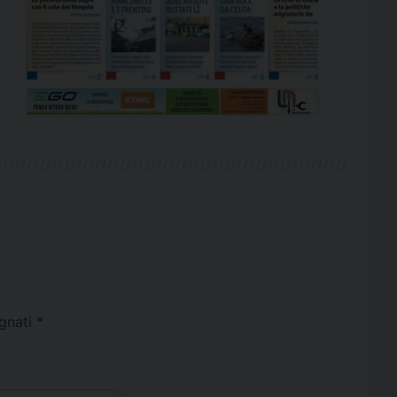
egnati
*