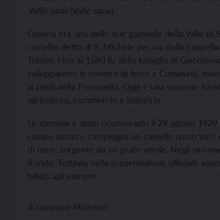
Vallis sana
(Valle sana).
Ossana era una delle due gastaldie della Valle di 
castello, detto di S. Michele per via della cappel
Trento. Fino al 1580 fu della famiglia di Giacomin
svilupparono le miniere di ferro a Comasine, mentr
ai piedi della Presanella. Oggi è una stazione turis
agricoltura, commercio e industria.
Lo stemma è stato riconosciuto il 29 agosto 1929 e
campo azzurro campeggia un castello rosso torri e 
di nero, sorgente da un prato verde. Negli ornamen
fronde. Tuttavia nella presentazione ufficiale sono
bifido agli estremi.
di
Giuseppe Michelon