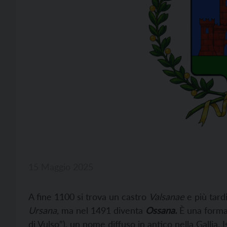
15 Maggio 2025
A fine 1100 si trova un castro
Valsanae
e più tard
Ursana,
ma nel 1491 diventa
Ossana.
È una formaz
di Vulso”), un nome diffuso in antico nella Gallia, I