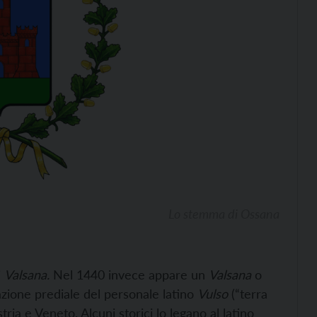
Lo stemma di Ossana
i
Valsana.
Nel 1440 invece appare un
Valsana
o
ione prediale del personale latino
Vulso
(“terra
stria e Veneto. Alcuni storici lo legano al latino