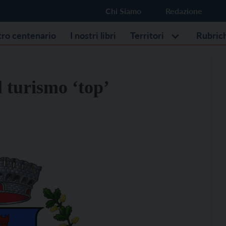
Chi Siamo
Redazione
stro centenario
I nostri libri
Territori
Rubric
l turismo ‘top’