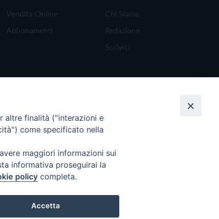
Vendita Online
Chi Siamo
Abbonamenti
Redazione
Scrivici
altre finalità ("interazioni e
cità") come specificato nella
 avere maggiori informazioni sui
sta informativa proseguirai la
kie policy
completa.
Torna all'inizio
Accetta