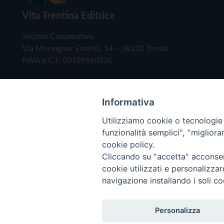
Vita Trentina Editrice
Società Cooperativa
Via Monsignor Endrici, 14 – 38122 Trento
P.IVA e C.F. 00199960220
Informativa
Utilizziamo cookie o tecnologie s
funzionalità semplici", "miglior
cookie policy.
Cliccando su "accetta" acconsent
Copyright © 2019 - Tutti i diritti riservati - Vita
cookie utilizzati e personalizza
navigazione installando i soli co
Privacy Policy
Personalizza