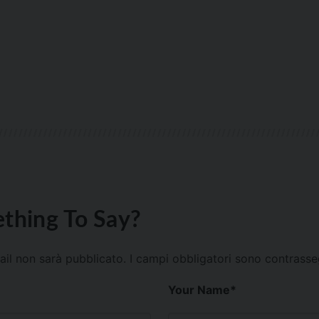
thing To Say?
mail non sarà pubblicato.
I campi obbligatori sono contrass
Your Name
*